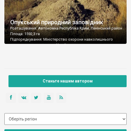
Опукський природний заповідник
Розташування: Автономна Республіка Крим, Ленінський район
Площа: 1592,3 га
Підпорядкування: Міністерство охорони навколишнього
природного середовища України
Поштова адреса: 98300, Автономна Республіка Крим, м. Керч,
вул. Кірова, 31а
Телефон-факс: (06561) 1 05 01
E-mail: opuk@kerch.com.ua
Станьте нашим автором