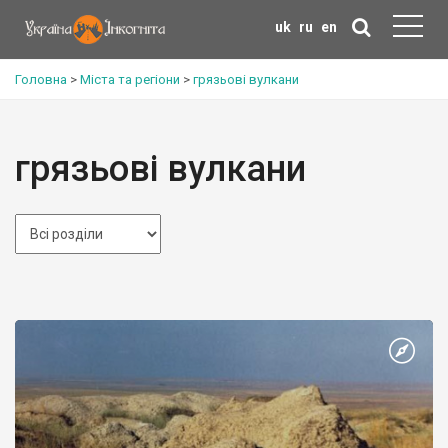
uk
ru
en
Головна
>
Міста та регіони
>
грязьові вулкани
грязьові вулкани