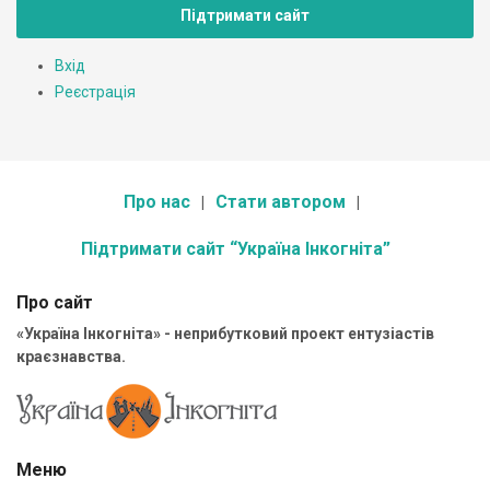
Підтримати сайт
Вхід
Реєстрація
Про нас
Стати автором
Підтримати сайт “Україна Інкогніта”
Про сайт
«Україна Інкогніта» - неприбутковий проект ентузіастів
краєзнавства.
Меню