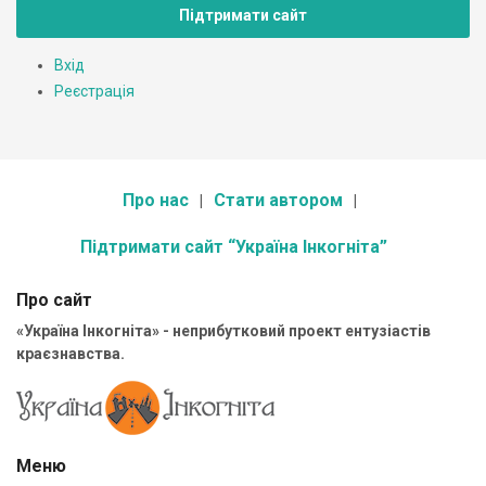
Підтримати сайт
Вхід
Реєстрація
Про нас
Стати автором
Підтримати сайт “Україна Інкогніта”
Про сайт
«Україна Інкогніта» - неприбутковий проект ентузіастів
краєзнавства.
Меню