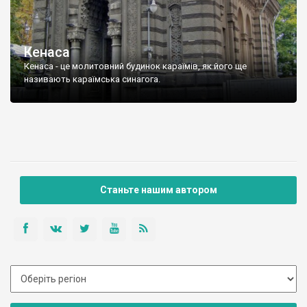
Кенаса
Кенаса - це молитовний будинок караїмів, як його ще
називають караїмська синагога.
Станьте нашим автором