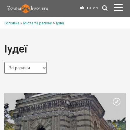
uk
ru
en
Головна
>
Міста та регіони
>
Іудеї
Іудеї