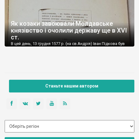
Як козаки завоювали Молдавське
князівство і очолили державу ще в XVI
ст.
В цей день, 13 грудня 1577 р. (на св.Андрія) Іван Підкова був
офіційно проголошений Господарем Молдавського
князівства. Так козак очолив державу ще в XVI ст. Його
правління хоча і не було довгим, але стало яскравою
сторінкою європейської історії. Новий володар розпочав в
руслі усталених традицій, але без публічних страт і політичних
переслідувань, які до нього […]
Станьте нашим автором