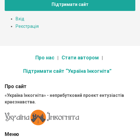
Підтримати сайт
Вхід
Реєстрація
Про нас
Стати автором
Підтримати сайт “Україна Інкогніта”
Про сайт
«Україна Інкогніта» - неприбутковий проект ентузіастів
краєзнавства.
Меню