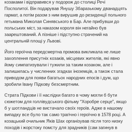
козаками і відправився у подорож до столиці Речі
Посполитої. Він подарував Янушу Збаразькому дванадцять
гармат, а потім разом з ним вирушив до резиденції польного
гетьмана Миколая Синявського в Бар. Але прибувши до
польських міст, за наказом короля він негайно був
заарештований. А пізніше і підступно страчений на
центральній площі у Львові.
Його героїчна передсмертна промова викликала не лише
захоплення присутніх козаків, місцевих жителів, які явно
йому симпатизували і тужили за таким козаком, але і
залишилась у численних згадках іноземців, а також стала
приводом для появи багатьох народних епосів і дум, що
зробили Івану Підкову безсмертним.
Страта Підкови і її наслідки багато в чому могли б бути
сюжетом для голлівудського фільму “Хоробре серце”, якщо
б у шотландців не вистачало своїх героїв. Адже в нашому
випадку все було так само трагічно і героїчно в 1578 році. А
козацький очильник Яків Шах організував після того низку
походів і жорстоку помсту для зрадників (сам загинув в