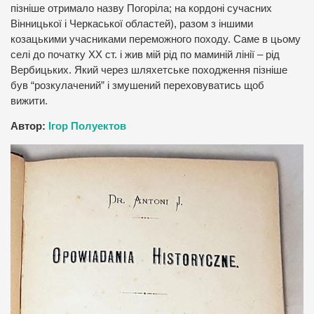
пізніше отримало назву Погоріла; на кордоні сучасних
Вінницької і Черкаської областей), разом з іншими
козацькими учасниками переможного походу. Саме в цьому
селі до початку ХХ ст. і жив мій рід по маминій лінії – рід
Вербицьких. Який через шляхетське походження пізніше
був “розкулачений” і змушений переховуватись щоб
вижити.
Автор:
Ігор Полуектов