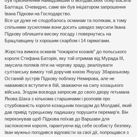
був призначений найвідоміший із молдавських бояр Василь
Балтаца. Очевидно, саме він був ініціатором запрошення
Івана Підкови на Господарство.
Все це дуже не сподобалось османам та полякам, а тому
спільними зусиллями вони досить швидко змусили Івана
Підкову облишити високу посаду і повернутись на
Брацлавщину із хорошим скарбом і 14 гарматами.
Жорстка вимога османів “покарати козаків” до польського
короля Стефана Баторія, яку той отримав від Мурада ІІІ,
змусила поляків піти на чергову зраду, реалізувати
султанську вимогу той доручив князю Янушу Збаразькому.
Останній зустрів Підкову поблизу Немирова, але не
наважився вступити в бій, зважаючи на силу козацького
війська. Згодом воєвода запросив до свого двору гетьмана
Якова Шаха з кількома старшинами і розповів про
стурбованість короля козацьким походом до Молдавії, який
дав привід турецькому падишаху порушити перемир’я. Він
переконував щоб Підкова поїхав до Варшави для
заспокоєння короля, гарантуючи від себе особисту безпеку.
Іван мужньо погодився відповісти за свої дії, попрощався з