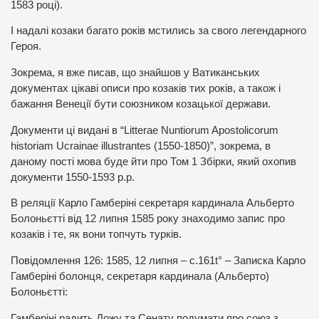
1583 році).
І надалі козаки багато років мстились за свого легендарного
Героя.
Зокрема, я вже писав, що знайшов у Ватиканських
документах цікаві описи про козаків тих років, а також і
бажання Венеції бути союзником козацької держави.
Документи ці видані в “Litterae Nuntiorum Apostolicorum
historiam Ucrainae illustrantes (1550-1850)”, зокрема, в
даному пості мова буде йти про Том 1 Збірки, який охопив
документи 1550-1593 р.р.
В реляції Карло Гамберіні секретаря кардинала Альберто
Болоньєтті від 12 липня 1585 року знаходимо запис про
козаків і те, як вони топчуть турків.
Повідомлення 126: 1585, 12 липня – с.161t° – Записка Карло
Гамберіні болонця, секретаря кардинала (Альберто)
Болоньєтті:
Гамберіні радить Дожу та Сенату подумати про союз з