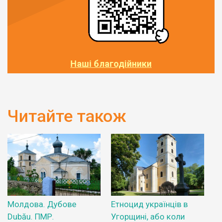
Наші благодійники
Читайте також
Молдова. Дубове
Етноцид українців в
Dubău. ПМР.
Угорщині, або коли