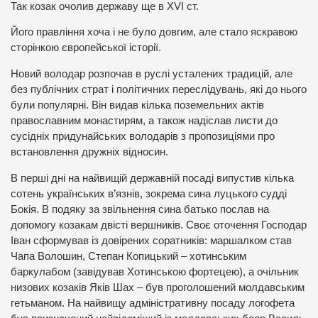
Так козак очолив державу ще в XVI ст.
Його правління хоча і не було довгим, але стало яскравою
сторінкою європейської історії.
Новий володар розпочав в руслі усталених традицій, але
без публічних страт і політичних переслідувань, які до нього
були популярні. Він видав кілька поземельних актів
православним монастирям, а також надіслав листи до
сусідніх придунайських володарів з пропозиціями про
встановлення дружніх відносин.
В перші дні на найвищій державній посаді випустив кілька
сотень українських в’язнів, зокрема сина луцького судді
Бокія. В подяку за звільнення сина батько послав на
допомогу козакам двісті вершників. Своє оточення Господар
Іван сформував із довірених соратників: маршалком став
Чапа Волошин, Степан Копицький – хотинським
баркулабом (завідував Хотинською фортецею), а очільник
низових козаків Яків Шах – був проголошений молдавським
гетьманом. На найвищу адміністративну посаду логофета