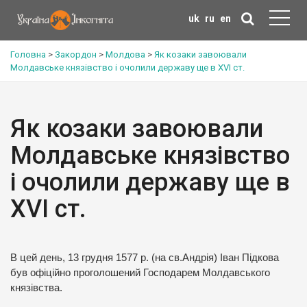
uk
ru
en
Головна
>
Закордон
>
Молдова
>
Як козаки завоювали
Молдавське князівство і очолили державу ще в XVI ст.
Як козаки завоювали
Молдавське князівство
і очолили державу ще в
XVI ст.
В цей день, 13 грудня 1577 р. (на св.Андрія) Іван Підкова
був офіційно проголошений Господарем Молдавського
князівства.