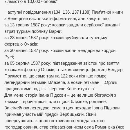
кількістю в 10,000 чоловік”.
Наступні повідомлення (134, 136, 137 і 138) Пам’ятної книги
з Венеції не настільки інформативні, але кажуть, що:
за 13 травня 1587 року: козаки завдали серйозної шкоди і
втрат туркам поблизу Варни;
за 23 липня 1587 року: козаки зруйнували турецьку
фортецю Очаків;
за 30 липня 1587 року: козаки взяли Бендери на кордоні
Русі;
за 05 серпня 1587 року: підтвердження звісток про взяття
козаками фортеці Очаків, а також околиць фортеці Бендер.
Прикметно, що саме там на 122 роки пізніше помре
легендарний гетьман І.Мазепа, а новий гетьман П.Орлик
працюватиме над т.з. “першою Конституцією”.
Для мене історія Івана Підкови – це не лише біографія з
книжки і героїчні пісні, але і щось близьке, родинне.
За сімейною легендою, саме в цих походах Івана Підкови
приймав участь мій предок Вербицький. Який
повернувшись із цього нетривалого молдавського
господарювання, став співзасновником села Романівка (яке