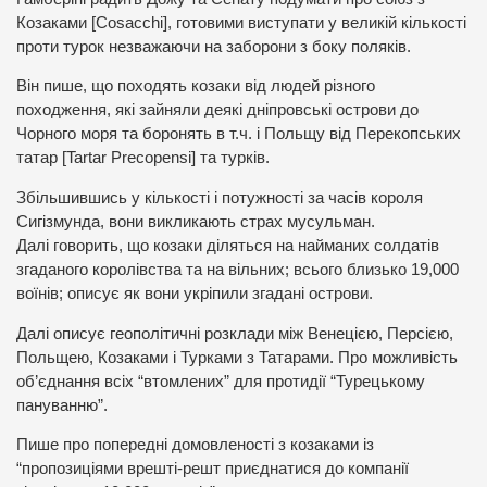
Козаками [Cosacchi], готовими виступати у великій кількості
проти турок незважаючи на заборони з боку поляків.
Він пише, що походять козаки від людей різного
походження, які зайняли деякі дніпровські острови до
Чорного моря та боронять в т.ч. і Польщу від Перекопських
татар [Tartar Precopensi] та турків.
Збільшившись у кількості і потужності за часів короля
Сигізмунда, вони викликають страх мусульман.
Далі говорить, що козаки діляться на найманих солдатів
згаданого королівства та на вільних; всього близько 19,000
воїнів; описує як вони укріпили згадані острови.
Далі описує геополітичні розклади між Венецією, Персією,
Польщею, Козаками і Турками з Татарами. Про можливість
об’єднання всіх “втомлених” для протидії “Турецькому
пануванню”.
Пише про попередні домовленості з козаками із
“пропозиціями врешті-решт приєднатися до компанії