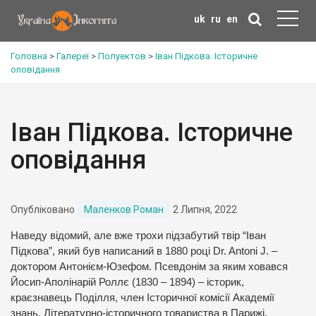
uk
ru
en
Головна
>
Галереї
>
Полуектов
>
Іван Підкова. Історичне
оповідання
Іван Підкова. Історичне
оповідання
Опубліковано
Маленков Роман
2 Липня, 2022
Наведу відомий, але вже трохи підзабутий твір “Іван
Підкова”, який був написаний в 1880 році Dr. Antoni J. –
доктором Антонієм-Юзефом. Псевдонім за яким ховався
Йосип-Аполінарій Роллє (1830 – 1894) – історик,
краєзнавець Поділля, член Історичної комісії Академії
знань, Літературно-історичного товариства в Парижі,