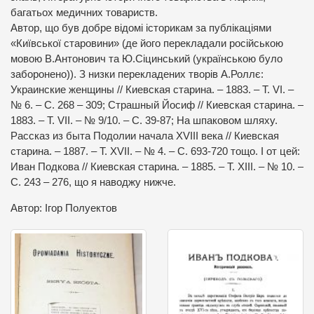
багатьох медичних товариств.
Автор, що був добре відомі історикам за публікаціями
«Київської старовини» (де його перекладали російською
мовою В.Антонович та Ю.Сіцинський (українською було
заборонено)). З низки перекладених творів А.Роллє:
Украинские женщины // Киевская старина. – 1883. – Т. VI. –
№ 6. – С. 268 – 309; Страшный Йосиф // Киевская старина. –
1883. – Т. VII. – № 9/10. – С. 39-87; На шпаковом шляху.
Рассказ из быта Подолии начала XVIII века // Киевская
старина. – 1887. – Т. XVII. – № 4. – С. 693-720 тощо. І от цей:
Иван Подкова // Киевская старина. – 1885. – Т. XIII. – № 10. –
С. 243 – 276, що я наводжу нижче.
Автор: Ігор Полуектов