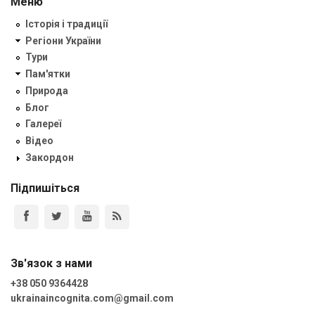
Меню
Історія і традиції
Регіони України
Тури
Пам'ятки
Природа
Блог
Галереї
Відео
Закордон
Підпишіться
Зв'язок з нами
+38 050 9364428
ukrainaincognita.com@gmail.com