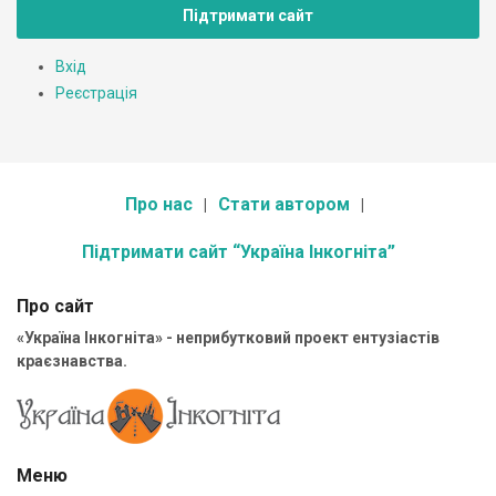
Підтримати сайт
Вхід
Реєстрація
Про нас
Стати автором
Підтримати сайт “Україна Інкогніта”
Про сайт
«Україна Інкогніта» - неприбутковий проект ентузіастів
краєзнавства.
Меню