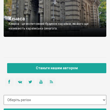
Кенаса
Кенаса - це молитовний будинок караїмів, як його ще
називають караїмська синагога.
Станьте нашим автором