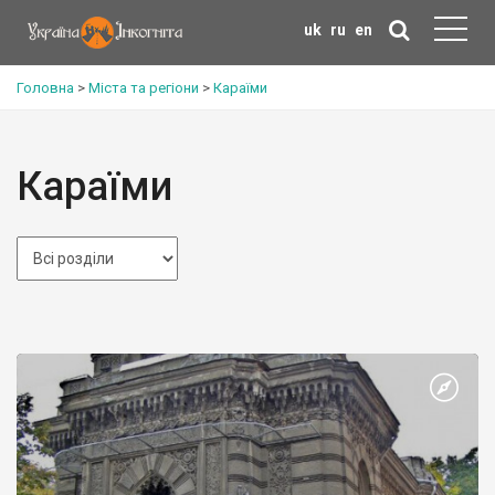
uk
ru
en
Головна
>
Міста та регіони
>
Караїми
Караїми