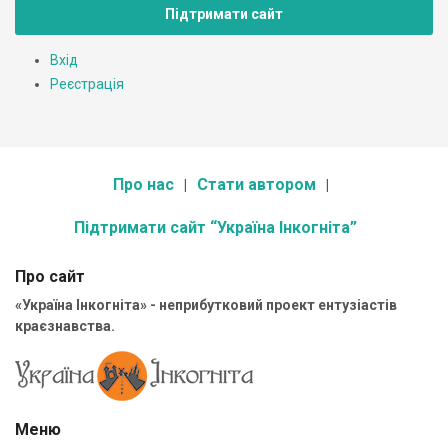
Підтримати сайт
Вхід
Реєстрація
Про нас
Стати автором
Підтримати сайт “Україна Інкогніта”
Про сайт
«Україна Інкогніта» - неприбутковий проект ентузіастів
краєзнавства.
Меню