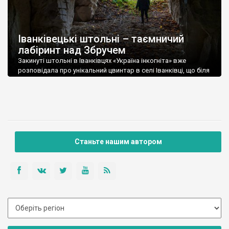
Іванківецькі штольні – таємничий
лабіринт над Збручем
Закинуті штольні в Іванківцях «Україна інкогніта» вже
розповідала про унікальний цвинтар в селі Іванківці, що біля
Сатанова в Хмельницькій обл. Цей цвинтар здивував
експедицію архаїчними хрестами XVIII-ХІХ століть, серед яких
надгробок 1799 р. на похованні донського кАзака із полку
Суліна. Але некрополь – не єдина «родзинка» Іванківець.
Десь за 4 км від села, серед лісу […]
Станьте нашим автором