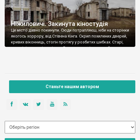
Ніжиловичі. Закинута кіностудія
Це місто давно покинули. Сюди потрапляєш, ніби на сторінки
якогось хоррору, від Стівена Кінга. Скрип похилених дверей,
кривих віконниць, стогін протягу у розбитих шибках. Старі,
вигорілі на сонці, вивіски… Бррр, аж до кісток пробирає.
Здається що ось хтось вийде з-за брами. Чи може мешканці
цього міста примари оживають лише уночі?.. Як у кіно. Так
воно […]
Станьте нашим автором