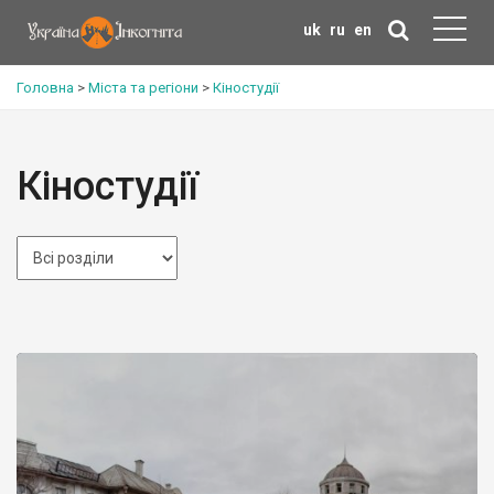
uk
ru
en
Головна
>
Міста та регіони
>
Кіностудії
Кіностудії