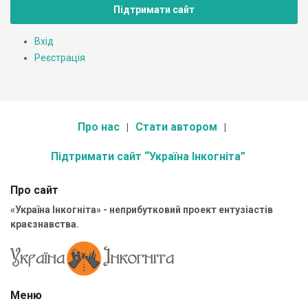
Підтримати сайт
Вхід
Реєстрація
Про нас
Стати автором
Підтримати сайт “Україна Інкогніта”
Про сайт
«Україна Інкогніта» - неприбутковий проект ентузіастів
краєзнавства.
Меню