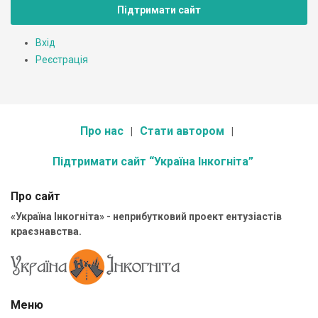
Підтримати сайт
Вхід
Реєстрація
Про нас
Стати автором
Підтримати сайт “Україна Інкогніта”
Про сайт
«Україна Інкогніта» - неприбутковий проект ентузіастів
краєзнавства.
Меню