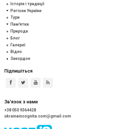
Історія і традиції
Регіони України
Тури
Пам'ятки
Природа
Блог
Галереї
Відео
Закордон
Підпишіться
Зв'язок з нами
+38 050 9364428
ukrainaincognita.com@gmail.com