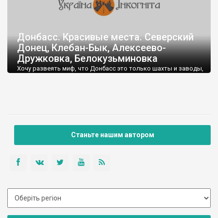
Донбасс. Красивые места. Северский
Донец, Клебан-Бык, Алексеево-
Дружковка, Белокузьминовка
Хочу развеять миф, что Донбасс это только шахты и заводы,
что там смотреть совершенно нечего. На самом деле там
есть потрясающе красивые места, сравнимые с Крымом,
Тернопольщиной, Полтавщиной, Черкасщиной.
Красивые меловые горы, степи, цветущие луга, уникальные
памятники природы.
Ниже вкратце описаны четыре таких места, находящихся в
окрестностях г. Краматорска.
Станьте нашим автором
1)Река Северский Донец
2)Алексеево-Дружковка. Каменные деревья.
(Константиновско–Дружковская антиклиналь)
3)Региональный ландшафтный парк Клебан-Бык
4)Меловые скалы в с.Белокузьминовка