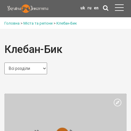
uk
ru
en
Головна
>
Міста та регіони
>
Клебан-Бик
Клебан-Бик