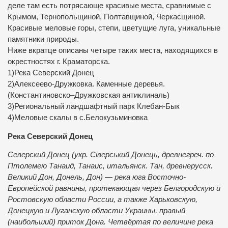
деле там есть потрясающе красивые места, сравнимые с
Крымом, Тернопольщиной, Полтавщиной, Черкасщиной.
Красивые меловые горы, степи, цветущие луга, уникальные
памятники природы.
Ниже вкратце описаны четыре таких места, находящихся в
окрестностях г. Краматорска.
1)Река Северский Донец
2)Алексеево-Дружковка. Каменные деревья.
(Константиновско–Дружковская антиклиналь)
3)Региональный ландшафтный парк Клебан-Бык
4)Меловые скалы в с.Белокузьминовка
Река Северский Донец
Северский Донец (укр. Сіверський Донець, древнегреч. по
Птолемею Танаид, Танаис, итальянск. Тан, древнерусск.
Великий Дон, Донель, Дон) — река юга Восточно-
Европейской равнины, протекающая через Белгородскую и
Ростовскую области России, а также Харьковскую,
Донецкую и Луганскую области Украины, правый
(наибольший) приток Дона. Четвёртая по величине река