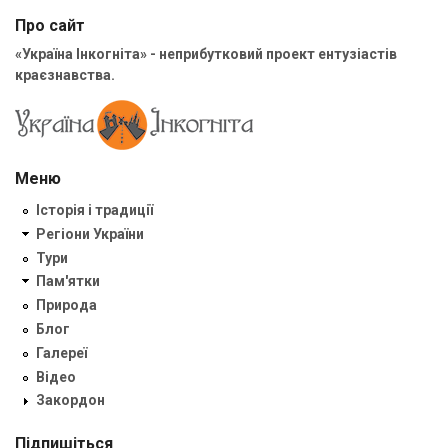
Про сайт
«Україна Інкогніта» - неприбутковий проект ентузіастів
краєзнавства.
Меню
Історія і традиції
Регіони України
Тури
Пам'ятки
Природа
Блог
Галереї
Відео
Закордон
Підпишіться