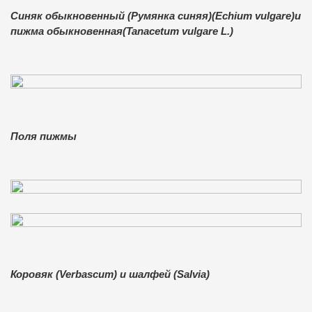
Синяк обыкновенный (Румянка синяя)(Echium vulgare)и
пижма обыкновенная(Tanacetum vulgare L.)
Поля пижмы
Коровяк (Verbascum) и шалфей (Salvia)