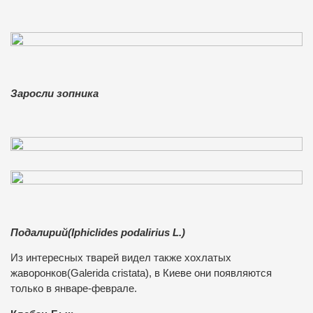
Заросли зопника
Подалирий(Iphiclides podalirius L.)
Из интересных тварей видел также хохлатых
жаворонков(Galerida cristata), в Киеве они появляются
только в январе-феврале.