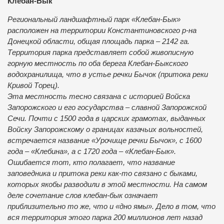
Клебан-Бык
Региональный ландшафтный парк «Клебан-Бык»
расположен на территории Константиновского р-на
Донецкой области, общая площадь парка – 2142 га.
Территория парка представляет собой живописную
горную местность по оба берега Клебан-Быкского
водохранилища, что в устье речки Бычок (притока реки
Кривой Торец).
Эта местность тесно связана с историей Войска
Запорожского и его государства – славной Запорожской
Сечи. Почти с 1500 года в царских грамотах, выданных
Войску Запорожскому о границах казачьих вольностей,
встречается название «Урочище речки Бычок», с 1600
года – «Клебина», а с 1720 года – «Клебан-Бык».
Ошибается тот, кто полагает, что название
заповедника и притока реки как-то связано с быками,
которых якобы разводили в этой местности. На самом
деле сочетание слов клебан-бык означает
приблизительно то же, что и «дно ямы». Дело в том, что
вся территория этого парка 200 миллионов лет назад