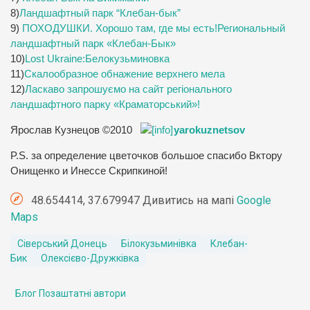
8)
Ландшафтный парк “Клебан-бык”
9)
ПОХОДУШКИ. Хорошо там, где мы есть!Региональный
ландшафтный парк «Клебан-Бык»
10)
Lost Ukraine:Белокузьминовка
11)
Скалообразное обнажение верхнего мела
12)
Ласкаво запрошуємо на сайт регіонального
ландшафтного парку «Краматорський»!
Ярослав Кузнецов ©2010
yarokuznetsov
P.S. за определение цветочков большое спасибо Вктору
Онищенко и Инессе Скрипкиной!
48.654414, 37.679947 Дивитись на мапі
Google
Maps
Сіверський Донець
Білокузьминівка
Клебан-
Бик
Олексієво-Дружківка
Блог Позаштатні автори