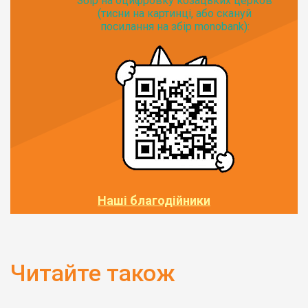
Збір на оцифровку козацьких церков
(тисни на картинці, або скануй
посилання на збір monobank):
Наші благодійники
Читайте також