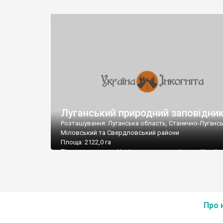
Луганський природний заповідни
Розташування: Луганська область, Станично-Лугансь
Міловський та Свердловський райони
Площа: 2122,0 га
Підпорядкування: Національна академія наук Україн
Поштова адреса: 93602, Луганська обл., Станично-
Луганський р-н, смт. Станично-Луганське, вул. Рубіжн
Тел.: (06472) 23-91 по станції Кондрашівська-Нова
E-mail: lug.zapovidnuk@mail.ru
Про 