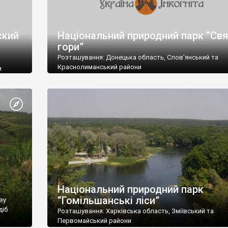
ский
Національний природний парк “Свя
гори”
Розташування: Донецька область, Слов'янський та
Краснолиманський райони
и
Площа: 40448,0 га
самом
Підпорядкування: Міністерство охорони навколишнь
мые с
природного середовища України
ной.
Поштова адреса: 84130, Донецька обл., Слов'янський р
кальные
Богородичне, Теплинське лісництво, вул. 60-річчя Жов
1.
ихся в
Телефон: (06262) 5-54-57; Факс: (06262) 5-56-56
E-mail: svgor@onlineplus.dn.ua
Національний природний парк
“Гомільшанські ліси”
ву
діб
Розташування: Харківська область, Зміївський та
Первомайський райони