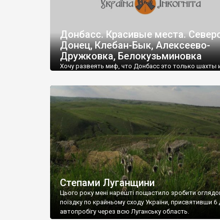
Донбасс. Красивые места. Север
Донец, Клебан-Бык, Алексеево-
Дружковка, Белокузьминовка
Хочу развеять миф, что Донбасс это только шахты 
заводы, что там смотреть совершенно нечего. На 
деле там есть потрясающе красивые места, сравни
Крымом, Тернопольщиной, Полтавщиной, Черкасщи
Красивые меловые горы, степи, цветущие луга, уни
памятники природы.
Ниже вкратце описаны четыре таких места, находящ
окрестностях г. Краматорска.
1)Река Северский Донец
2)Алексеево-Дружковка. Каменные деревья.
(Константиновско–Дружковская антиклиналь)
3)Региональный ландшафтный парк Клебан-Бык
4)Меловые скалы в с.Белокузьминовка
Степами Луганщини
Цього року мені нарешті пощастило зробити оглядо
поїздку по крайньому сходу України, присвятивши 6 
автопробігу через всю Луганську область.