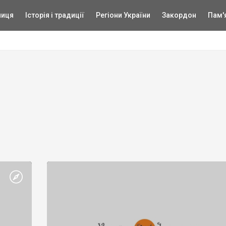
ниця
Історія і традиції
Регіони України
Закордон
Пам'