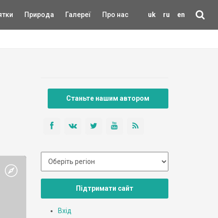
ятки
Природа
Галереї
Про нас
uk
ru
en
Станьте нашим автором
Підтримати сайт
Вхід