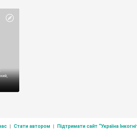
Площа: 14314,8 га
Підпорядкування: Державний комітет лісового
господарства України
Поштова адреса: 63436, Харківська обл., Зміївський р-н
Задонецьке, вул.
к
кий,
и
а, 95
нас
Стати автором
Підтримати сайт “Україна Інкогні