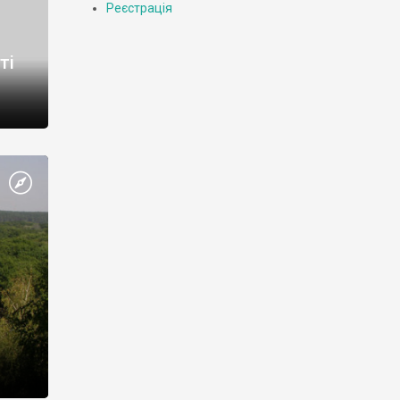
Реєстрація
ті
ого
-н, с.
тня,