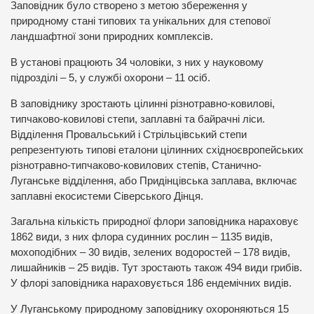
Заповідник було створено з метою збереження у
природному стані типових та унікальних для степової
ландшафтної зони природних комплексів.
В установі працюють 34 чоловіки, з них у науковому
підрозділі – 5, у службі охорони – 11 осіб.
В заповіднику зростають цілинні різнотравно-ковилові,
типчаково-ковилові степи, заплавні та байрачні ліси.
Відділення Провальський і Стрільцівський степи
репрезентують типові еталони цілинних східноєвропейських
різнотравно-типчаково-ковилових степів, Станично-
Луганське відділення, або Придінцівська заплава, включає
заплавні екосистеми Сіверського Дінця.
Загальна кількість природної флори заповідника нараховує
1862 види, з них флора судинних рослин – 1135 видів,
мохоподібних – 30 видів, зелених водоростей – 178 видів,
лишайників – 25 видів. Тут зростають також 494 види грибів.
У флорі заповідника нараховується 186 ендемічних видів.
У Луганському природному заповіднику охороняються 15