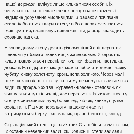
нашої держави налічує лише кілька тисяч особин. Їх
чисельність скоротилася через розорювання земель і
надмірне добування мисливцями. З бабаком пов’язана
екологія багатьох тварин степу: в його норах оселюється
їжак вухатий, влаштовує виводкові гнізда огар, знаходить
сховище гадюка.
У заповідному степу досить різноманітний світ пернатих.
Навесні тут багато різних видів жайворонків. У заростях
кущів трапляються перепілки, куріпки, фазани, пастушки,
деркачі. На відкритих місцях можна побачити лежня, чайку
чубату, сивку золотисту, кроншнепа великого. Через малі
розміри заповідного степу на ньому не можуть селитися такі
види, як дрофа, хохітва, журавель-красень степовий, які
з’являються тут тільки під час перельотів. Із хижих птахів у
степу є звичайними луні, боривітер, кібчик, канюк, шуліка,
осоїд та ін. Під час перельоту на деякий час тут
затримуються беркут, могильник, орлан-білохвіст, змієїд.
Стрільцівський степ – це пам’ятник Старобільським степам,
їх останній невеликий залишок. Колись ці степи займали