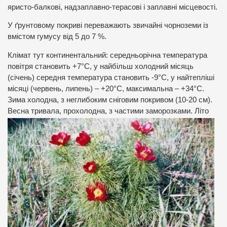
яристо-балкові, надзаплавно-терасові і заплавні місцевості.
У ґрунтовому покриві переважають звичайні чорноземи із
вмістом гумусу від 5 до 7 %.
Клімат тут континентальний: середньорічна температура
повітря становить +7°С, у найбільш холодний місяць
(січень) середня температура становить -9°С, у найтепліші
місяці (червень, липень) – +20°С, максимальна – +34°С.
Зима холодна, з неглибоким сніговим покривом (10-20 см).
Весна тривала, прохолодна, з частими заморозками.
Літо