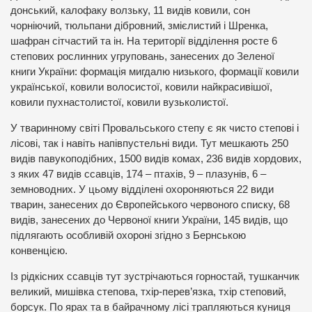
донський, калофаку волзьку, 11 видів ковили, сон
чорніючий, тюльпани дібровний, змієлистий і Шренка,
шафран сітчастий та ін. На території відділення росте 6
степових рослинних угруповань, занесених до Зеленої
книги України: формація мигдалю низького, формації ковили
української, ковили волосистої, ковили найкрасивішої,
ковили пухнастолистої, ковили вузьколистої.
У тваринному світі Провальського степу є як чисто степові і
лісові, так і навіть напівпустельні види. Тут мешкають 250
видів павукоподібних, 1500 видів комах, 236 видів хордових,
з яких 47 видів ссавців, 174 – птахів, 9 – плазунів, 6 –
земноводних. У цьому відділені охороняються 22 види
тварин, занесених до Європейського червоного списку, 68
видів, занесених до Червоної книги України, 145 видів, що
підлягають особливій охороні згідно з Бернською
конвенцією.
Із рідкісних ссавців тут зустрічаються горностай, тушканчик
великий, мишівка степова, тхір-перев’язка, тхір степовий,
борсук. По ярах та в байрачному лісі трапляються куниця