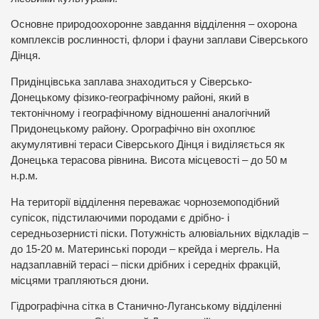
Основне природоохоронне завдання відділення – охорона
комплексів рослинності, флори і фауни заплави Сіверського
Дінця.
Придінцівська заплава знаходиться у Сіверсько-
Донецькому фізико-географічному районі, який в
тектонічному і географічному відношенні аналогічний
Придонецькому району. Орографічно він охоплює
акумулятивні тераси Сіверського Дінця і виділяється як
Донецька терасова рівнина. Висота місцевості – до 50 м
н.р.м.
На території відділення переважає чорноземоподібний
супісок, підстилаючими породами є дрібно- і
середньозернисті піски. Потужність алювіальних відкладів –
до 15-20 м. Материнські породи – крейда і мергель. На
надзаплавній терасі – піски дрібних і середніх фракцій,
місцями трапляються дюни.
Гідрографічна сітка в Станично-Луганському відділенні