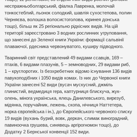
неспражньоболгарський, фіалка Лавренка, молочай
тонкостеблий, льонок солодкий, шавлія сухостепова, полин
Черняєва, волошка волосистоголова, юринея донська
тощо), більш як 25 регіонально рідкісних видів. На цій
території зареєстровано 3 водних рослинних угруповання,
що занесені до Зеленої книги України: формації сальвінії
плаваючої, рдесника червонуватого, куширу підводного.
Тваринний світ представлений 49 видами ссавців, 169 –
птахів, 6 видами плазунів, 5 – земноводних, 29 видами риб,
1 – круглоротих. Із безхребетних відомо існування 136 видів
павукоподібних і 1050 видів комах. Із них до Червоної книги
України занесені 52 види (вусач мускусний, джміль
глинистий, ведмедиця гера, каптурниця блискуча, жук-
олень, мінога українська, ялець Данилевського, вирезуб,
мідянка, поручайник, лежень, скопа, нічниця Наттетера,
норка європейська і ін.), до Європейського червоного списку
19 видів (вухань бурий, вовк, деркач, слимак виноградний,
павиноочка грушева, синявець аргірогномон тощо), до
Додатку 2 Бернської конвенції 152 види.