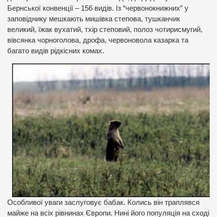
Бернської конвенції – 156 видів. Із “червонокнижних” у
заповіднику мешкають мишівка степова, тушканчик
великий, їжак вухатий, тхір степовий, полоз чотирисмугий,
вівсянка чорноголова, дрофа, червоновола казарка та
багато видів рідкісних комах.
Особливої уваги заслуговує бабак. Колись він траплявся
майже на всіх рівнинах Європи. Нині його популяція на сході