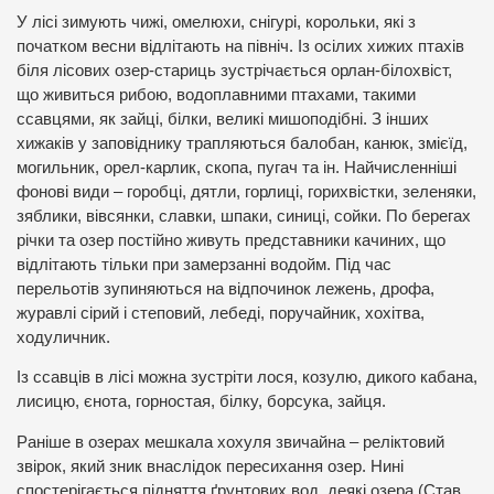
У лісі зимують чижі, омелюхи, снігурі, корольки, які з
початком весни відлітають на північ. Із осілих хижих птахів
біля лісових озер-стариць зустрічається орлан-білохвіст,
що живиться рибою, водоплавними птахами, такими
ссавцями, як зайці, білки, великі мишоподібні. З інших
хижаків у заповіднику трапляються балобан, канюк, змієїд,
могильник, орел-карлик, скопа, пугач та ін. Найчисленніші
фонові види – горобці, дятли, горлиці, горихвістки, зеленяки,
зяблики, вівсянки, славки, шпаки, синиці, сойки. По берегах
річки та озер постійно живуть представники качиних, що
відлітають тільки при замерзанні водойм. Під час
перельотів зупиняються на відпочинок лежень, дрофа,
журавлі сірий і степовий, лебеді, поручайник, хохітва,
ходуличник.
Із ссавців в лісі можна зустріти лося, козулю, дикого кабана,
лисицю, єнота, горностая, білку, борсука, зайця.
Раніше в озерах мешкала хохуля звичайна – реліктовий
звірок, який зник внаслідок пересихання озер. Нині
спостерігається підняття ґрунтових вод, деякі озера (Став,