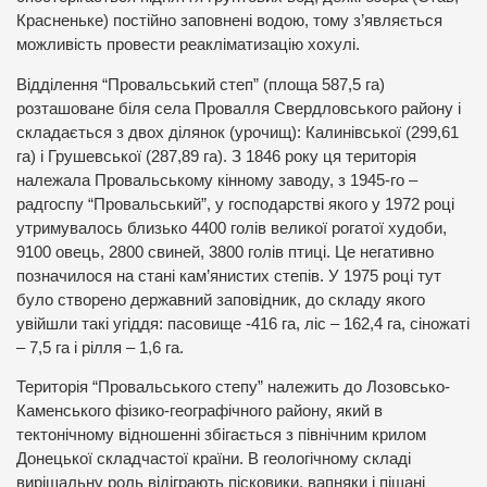
Красненьке) постійно заповнені водою, тому з’являється
можливість провести реакліматизацію хохулі.
Відділення “Провальський степ” (площа 587,5 га)
розташоване біля села Провалля Свердловського району і
складається з двох ділянок (урочищ): Калинівської (299,61
га) і Грушевської (287,89 га). З 1846 року ця територія
належала Провальському кінному заводу, з 1945-го –
радгоспу “Провальський”, у господарстві якого у 1972 році
утримувалось близько 4400 голів великої рогатої худоби,
9100 овець, 2800 свиней, 3800 голів птиці. Це негативно
позначилося на стані кам’янистих степів. У 1975 році тут
було створено державний заповідник, до складу якого
увійшли такі угіддя: пасовище -416 га, ліс – 162,4 га, сіножаті
– 7,5 га і рілля – 1,6 га.
Територія “Провальського степу” належить до Лозовсько-
Каменського фізико-географічного району, який в
тектонічному відношенні збігається з північним крилом
Донецької складчастої країни. В геологічному складі
вирішальну роль відіграють пісковики, вапняки і піщані