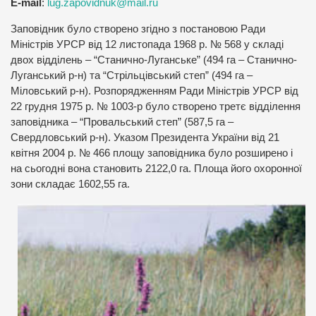
E-mail
:
lug.zapovidnuk@mail.ru
Заповідник було створено згідно з постановою Ради
Міністрів УРСР від 12 листопада 1968 р. № 568 у складі
двох відділень – “Станично-Луганське” (494 га – Станично-
Луганський р-н) та “Стрільцівський степ” (494 га –
Міловський р-н). Розпорядженням Ради Міністрів УРСР від
22 грудня 1975 р. № 1003-р було створено третє відділення
заповідника – “Провальський степ” (587,5 га –
Свердловський р-н). Указом Президента України від 21
квітня 2004 р. № 466 площу заповідника було розширено і
на сьогодні вона становить 2122,0 га. Площа його охоронної
зони складає 1602,55 га.