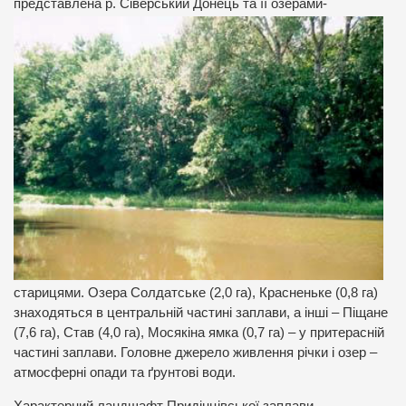
представлена р. Сіверський
Донець та її озерами-
старицями. Озера Солдатське (2,0 га), Красненьке (0,8 га)
знаходяться в центральній частині заплави, а інші – Піщане
(7,6 га), Став (4,0 га), Мосякіна ямка (0,7 га) – у притерасній
частині заплави. Головне джерело живлення річки і озер –
атмосферні опади та ґрунтові води.
Характерний ландшафт Придінцівської заплави –