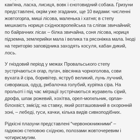
кам’яна, ласка, лисиця, вовк і єнотовидний собака. Гризуни
представлені, окрім уже згаданих, ще 10 видами: численні
жовтогорла, миші лісова, маленька і хатня; в степу
мешкають нориця східноєвропейська та сліпак звичайний;
по байрачних лісах – білка звичайна, соня лісова, нориця
підземна, землерийки мала і велика та рясоніжка мала. Іноді
на територію заповідника заходять косуля, кабан дикий,
лось.
У гніздовий період у межах Провальського степу
зустрічаються огар, пугач, вівсянка чорноголова, сови
вухата й сіра, боривітер, яструб великий, лунь лучний,
сиворакша, одуд, рибалочка голубий, куріпка сіра. На
прольоті і під час міграції зустрічаються журавель сірий,
дрофа, шпак рожевий, хохітва, орел-могильник, орлан-
білохвіст, змієїд; на ставку, який розташований в охоронній
зоні, – лебеді, гуси, качки, кілька видів сивкоподібних.
Рідкісні плазуни представлені “червонокнижними” –
гадюкою степовою східною, полозами жовточеревим і
чотирисмугим.