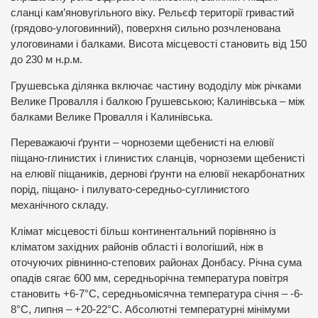
сланці кам’яновугільного віку. Рельєф території гривастий
(грядово-улоговинний), поверхня сильно розчленована
улоговинами і балками. Висота місцевості становить від 150
до 230 м н.р.м.
Грушевська ділянка включає частину вододілу між річками
Велике Провалля і балкою Грушевською; Калинівська – між
балками Велике Провалля і Калинівська.
Переважаючі ґрунти – чорноземи щебенисті на елювії
піщано-глинистих і глинистих сланців, чорноземи щебенисті
на елювії піщаників, дернові ґрунти на елювії некарбонатних
порід, піщано- і пилувато-середньо-суглинистого
механічного складу.
Клімат місцевості більш континентальний порівняно із
кліматом західних районів області і вологіший, ніж в
оточуючих рівнинно-степових районах Донбасу. Річна сума
опадів сягає 600 мм, середньорічна температура повітря
становить +6-7°С, середньомісячна температура січня – -6-
8°С, липня – +20-22°С. Абсолютні температурні мінімуми