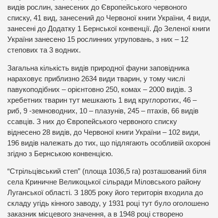
видів рослин, занесених до Європейського червоного
списку, 41 вид, занесений до Червоної книги України, 4 види,
занесені до Додатку 1 Бернської конвенції. До Зеленої книги
України занесено 15 рослинних угруповань, з них – 12
степових та 3 водних.
Загальна кількість видів природної фауни заповідника
нараховує приблизно 2634 види тварин, у тому числі
павукоподібних – орієнтовно 250, комах – 2000 видів. З
хребетних тварин тут мешкають 1 вид круглоротих, 46 –
риб, 9 -земноводних, 10 – плазунів, 245 – птахів, 66 видів
ссавців. З них до Європейського червоного списку
віднесено 28 видів, до Червоної книги України – 102 види,
196 видів належать до тих, що підлягають особливій охороні
згідно з Бернською конвенцією.
“Стрільцівський степ” (площа 1036,5 га) розташований біля
села Криничне Великоцької сільради Міловського району
Луганської області. З 1805 року його територія входила до
складу угідь кінного заводу, у 1931 році тут було оголошено
заказник місцевого значення, а в 1948 році створено