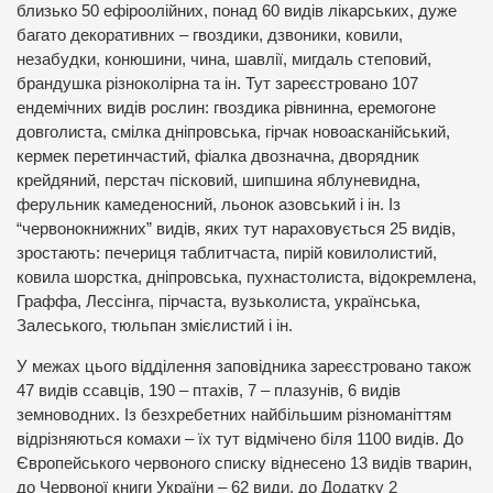
близько 50 ефіроолійних, понад 60 видів лікарських, дуже
багато декоративних – гвоздики, дзвоники, ковили,
незабудки, конюшини, чина, шавлії, мигдаль степовий,
брандушка різноколірна та ін. Тут зареєстровано 107
ендемічних видів рослин: гвоздика рівнинна, еремогоне
довголиста, смілка дніпровська, гірчак новоасканійський,
кермек перетинчастий, фіалка двозначна, дворядник
крейдяний, перстач пісковий, шипшина яблуневидна,
ферульник камеденосний, льонок азовський і ін. Із
“червонокнижних” видів, яких тут нараховується 25 видів,
зростають: печериця таблитчаста, пирій ковилолистий,
ковила шорстка, дніпровська, пухнастолиста, відокремлена,
Граффа, Лессінга, пірчаста, вузьколиста, українська,
Залеського, тюльпан змієлистий і ін.
У межах цього відділення заповідника зареєстровано також
47 видів ссавців, 190 – птахів, 7 – плазунів, 6 видів
земноводних. Із безхребетних найбільшим різноманіттям
відрізняються комахи – їх тут відмічено біля 1100 видів. До
Європейського червоного списку віднесено 13 видів тварин,
до Червоної книги України – 62 види, до Додатку 2