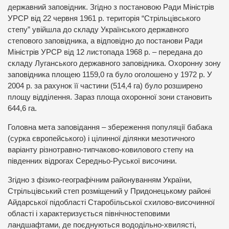
державний заповідник. Згідно з постановою Ради Міністрів
УРСР від 22 червня 1961 р. територія “Стрільцівського
степу” увійшла до складу Українського державного
степового заповідника, а відповідно до постанови Ради
Міністрів УРСР від 12 листопада 1968 р. – передана до
складу Луганського державного заповідника. Охоронну зону
заповідника площею 1159,0 га було оголошено у 1972 р. У
2004 р. за рахунок її частини (514,4 га) було розширено
площу відділення. Зараз площа охоронної зони становить
644,6 га.
Головна мета заповідання – збереження популяції бабака
(сурка європейського) і цілинної ділянки мезотичного
варіанту різнотравно-типчаково-ковилового степу на
південних відрогах Середньо-Руської височини.
Згідно з фізико-географічним районуванням України,
Стрільцівський степ розміщений у Придонецькому районі
Айдарської підобласті Старобільської схилово-височинної
області і характеризується північностеповими
ландшафтами, де поєднуються вододільно-хвилясті,