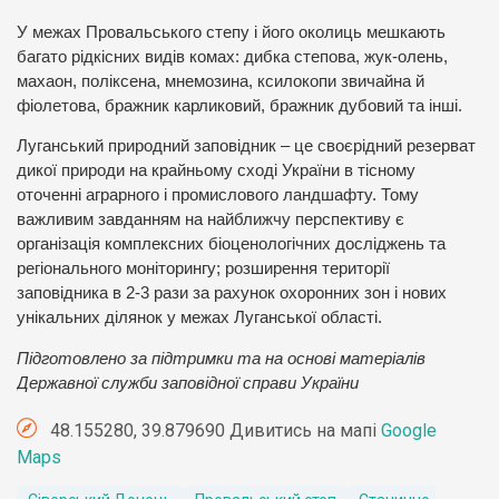
У межах Провальського степу і його околиць мешкають
багато рідкісних видів комах: дибка степова, жук-олень,
махаон, поліксена, мнемозина, ксилокопи звичайна й
фіолетова, бражник карликовий, бражник дубовий та інші.
Луганський природний заповідник – це своєрідний резерват
дикої природи на крайньому сході України в тісному
оточенні аграрного і промислового ландшафту. Тому
важливим завданням на найближчу перспективу є
організація комплексних біоценологічних досліджень та
регіонального моніторингу; розширення території
заповідника в 2-3 рази за рахунок охоронних зон і нових
унікальних ділянок у межах Луганської області.
Підготовлено за підтримки та на основі матеріалів
Державної служби заповідної справи України
48.155280, 39.879690 Дивитись на мапі
Google
Maps