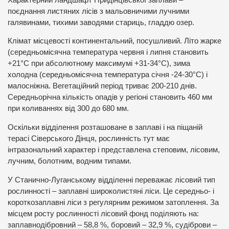
поєднання листяних лісів з мальовничими лучними
галявинами, тихими заводями стариць, гладдю озер.
Клімат місцевості континентальний, посушливий. Літо жарке
(середньомісячна температура червня і липня становить
+21°С при абсолютному максимумі +31-34°С), зима
холодна (середньомісячна температура січня -24-30°С) і
малосніжна. Вегетаційний період триває 200-210 днів.
Середньорічна кількість опадів у регіоні становить 460 мм
при коливаннях від 300 до 680 мм.
Оскільки відділення розташоване в заплаві і на піщаній
терасі Сіверського Дінця, рослинність тут має
інтразональний характер і представлена степовим, лісовим,
лучним, болотним, водним типами.
У Станично-Луганському відділенні переважає лісовий тип
рослинності – заплавні широколистяні ліси. Це середньо- і
короткозаплавні ліси з регулярним режимом затоплення. За
місцем росту рослинності лісовий фонд поділяють на:
заплавнодібровний – 58,8 %, боровий – 32,9 %, судіброви –