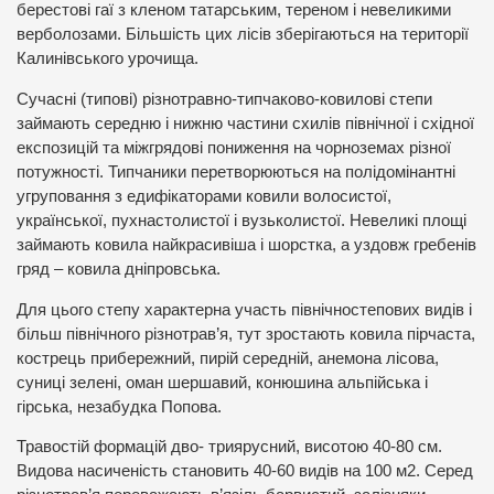
берестові гаї з кленом татарським, тереном і невеликими
верболозами. Більшість цих лісів зберігаються на території
Калинівського урочища.
Сучасні (типові) різнотравно-типчаково-ковилові степи
займають середню і нижню частини схилів північної і східної
експозицій та міжгрядові пониження на чорноземах різної
потужності. Типчаники перетворюються на полідомінантні
угруповання з едифікаторами ковили волосистої,
української, пухнастолистої і вузьколистої. Невеликі площі
займають ковила найкрасивіша і шорстка, а уздовж гребенів
гряд – ковила дніпровська.
Для цього степу характерна участь північностепових видів і
більш північного різнотрав’я, тут зростають ковила пірчаста,
кострець прибережний, пирій середній, анемона лісова,
суниці зелені, оман шершавий, конюшина альпійська і
гірська, незабудка Попова.
Травостій формацій дво- триярусний, висотою 40-80 см.
Видова насиченість становить 40-60 видів на 100 м2. Серед