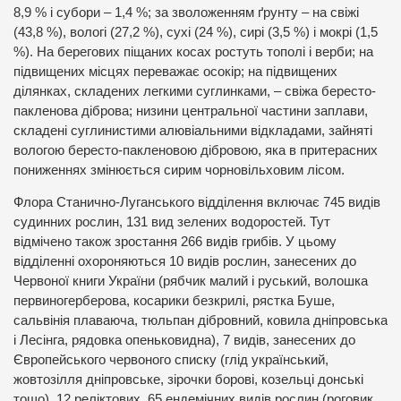
8,9 % і субори – 1,4 %; за зволоженням ґрунту – на свіжі
(43,8 %), вологі (27,2 %), сухі (24 %), сирі (3,5 %) і мокрі (1,5
%). На берегових піщаних косах ростуть тополі і верби; на
підвищених місцях переважає осокір; на підвищених
ділянках, складених легкими суглинками, – свіжа бересто-
пакленова діброва; низини центральної частини заплави,
складені суглинистими алювіальними відкладами, зайняті
вологою бересто-пакленовою дібровою, яка в притерасних
пониженнях змінюється сирим чорновільховим лісом.
Флора Станично-Луганського відділення включає 745 видів
судинних рослин, 131 вид зелених водоростей. Тут
відмічено також зростання 266 видів грибів. У цьому
відділенні охороняються 10 видів рослин, занесених до
Червоної книги України (рябчик малий і руський, волошка
первиногерберова, косарики безкрилі, рястка Буше,
сальвінія плаваюча, тюльпан дібровний, ковила дніпровська
і Лесінга, рядовка опеньковидна), 7 видів, занесених до
Європейського червоного списку (глід український,
жовтозілля дніпровське, зірочки борові, козельці донські
тощо), 12 реліктових, 65 ендемічних видів рослин (роговик