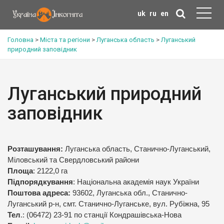
uk
ru
en
Головна
>
Міста та регіони
>
Луганська область
>
Луганський
природний заповідник
Луганський природний
заповідник
Розташування:
Луганська область, Станично-Луганський,
Міловський та Свердловський райони
Площа
: 2122,0 га
Підпорядкування
: Національна академія наук України
Поштова адреса:
93602, Луганська обл., Станично-
Луганський р-н, смт. Станично-Луганське, вул. Рубіжна, 95
Тел
.: (06472) 23-91 по станції Кондрашівська-Нова