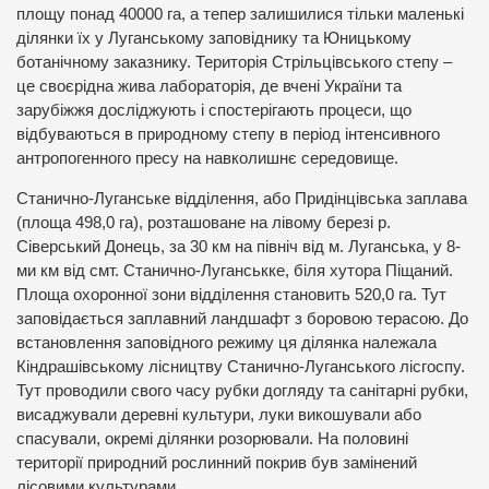
площу понад 40000 га, а тепер залишилися тільки маленькі
ділянки їх у Луганському заповіднику та Юницькому
ботанічному заказнику. Територія Стрільцівського степу –
це своєрідна жива лабораторія, де вчені України та
зарубіжжя досліджують і спостерігають процеси, що
відбуваються в природному степу в період інтенсивного
антропогенного пресу на навколишнє середовище.
Станично-Луганське відділення, або Придінцівська заплава
(площа 498,0 га), розташоване на лівому березі р.
Сіверський Донець, за 30 км на північ від м. Луганська, у 8-
ми км від смт. Станично-Луганськке, біля хутора Піщаний.
Площа охоронної зони відділення становить 520,0 га. Тут
заповідається заплавний ландшафт з боровою терасою. До
встановлення заповідного режиму ця ділянка належала
Кіндрашівському лісництву Станично-Луганського лісгоспу.
Тут проводили свого часу рубки догляду та санітарні рубки,
висаджували деревні культури, луки викошували або
спасували, окремі ділянки розорювали. На половині
території природний рослинний покрив був замінений
лісовими культурами.