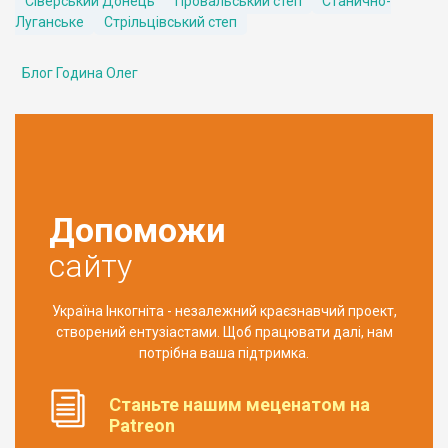
Сіверський Донець
Провальський степ
Станично-
Луганське
Стрільцівський степ
Блог Година Олег
Допоможи
сайту
Україна Інкогніта - незалежний краєзнавчий проект,
створений ентузіастами. Щоб працювати далі, нам
потрібна ваша підтримка.
Станьте нашим меценатом на
Patreon