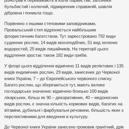
різнотрав’я переважають в’язіль барвистий, залізняки
бульбистий і колючий, підмаренник справжній, шавлія
дібровна і поникла тощо.
Порівняно з іншими степовими заповідниками,
Провальський степ відрізняється найбільшим
флористичним багатством. Тут зареєстровано 792 види
судинних рослин, 14 видів мохоподібних, 51 вид зелених
водоростей, 25 видів лишайників, На території цього
відділення зростає також 182 види грибів.
У флорі цього відділення відмічено 11 видів реліктових і 135
видів ендемічних рослин, 29 видів, занесених до Червоної
книги України, 7 – до Європейського червоного списку.
Багато рослин, що зберігаються тут, мають велике
господарське значення: відмічено близько 100 видів
лікарських, більш як 90 – декоративних, 40 – медоносних
видів рослин, є значна кількість кормових видів, багатих на
вітаміни, дубильні і фарбувальні речовини, більшість яких є
перспективними для введення в культуру.
До Червоної книги України занесено громовик гранітний, дрік