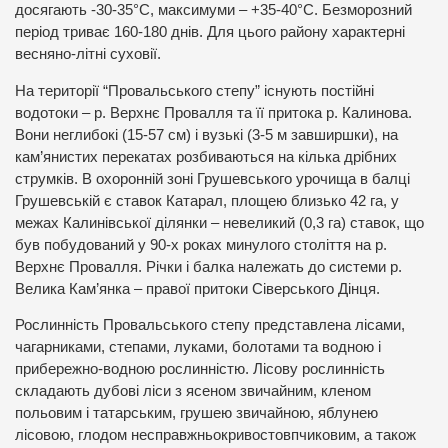
досягають -30-35°С, максимуми – +35-40°С. Безморозний
період триває 160-180 днів. Для цього району характерні
весняно-літні суховії.
На території “Провальського степу” існують постійні
водотоки – р. Верхнє Провалля та її притока р. Калинова.
Вони неглибокі (15-57 см) і вузькі (3-5 м завширшки), на
кам’янистих перекатах розбиваються на кілька дрібних
струмків. В охоронній зоні Грушевського урочища в балці
Грушевській є ставок Катарал, площею близько 42 га, у
межах Калинівської ділянки – невеликий (0,3 га) ставок, що
був побудований у 90-х роках минулого століття на р.
Верхнє Провалля. Річки і балка належать до системи р.
Велика Кам’янка – правої притоки Сіверського Дінця.
Рослинність Провальського степу представлена лісами,
чагарниками, степами, луками, болотами та водною і
прибережно-водною рослинністю. Лісову рослинність
складають дубові ліси з ясеном звичайним, кленом
польовим і татарським, грушею звичайною, яблунею
лісовою, глодом несправжньокривостовпчиковим, а також