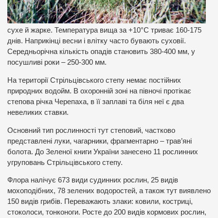
сухе й жарке. Температура вища за +10°С триває 160-175
днів. Наприкінці весни і влітку часто бувають суховії.
Середньорічна кількість опадів становить 380-400 мм, у
посушливі роки – 250-300 мм.
На території Стрільцівського степу немає постійних
природних водойм. В охоронній зоні на півночі протікає
степова річка Черепаха, в її заплаві та біля неї є два
невеликих ставки.
Основний тип рослинності тут степовий, частково
представлені луки, чагарники, фрагментарно – трав’яні
болота. До Зеленої книги України занесено 11 рослинних
угруповань Стрільцівського степу.
Флора налічує 673 види судинних рослин, 25 видів
мохоподібних, 78 зелених водоростей, а також тут виявлено
150 видів грибів. Переважають злаки: ковили, костриці,
стоколоси, тонконоги. Росте до 200 видів кормових рослин,