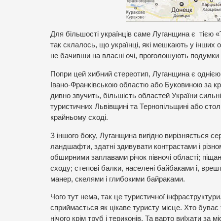
Для більшості українців саме Луганщина є тією «Те
так склалось, що українці, які мешкають у інших 
не бачивши на власні очі, проголошують подумки в
Попри цей хибний стереотип, Луганщина є однією 
Івано-Франківською областю або Буковиною за кра
дивно звучить, більшість областей України силь
туристичних Львівщині та Тернопільщині або столи
крайньому сході.
З іншого боку, Луганщина вигідно вирізняється сер
ландшафти, здатні здивувати контрастами і різном
обширними заплавами річок півночі області; піщан
сходу; степові балки, населені байбаками і, вре
манер, скелями і глибокими байраками.
Чого тут нема, так це туристичної інфраструктури
сприймається як цікаве туристу місце. Хто буває т
нічого крім труб і териконів. Та варто виїхати за 