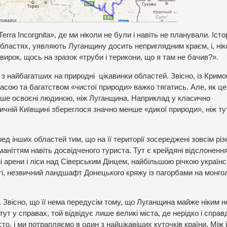
rrа Іncогgnіtа», де ми ніколи не були і навіть не планували. Іст
областях, уявляють Луганщину досить неприглядним краєм, і, ніко
ирок, щось на зразок «труби і терикони, що я там не бачив?».
з найбагатших на природні цікавинки областей. Звісно, із Кримо
сою та багатством «чистої природи» важко тягатись. Але, як це
ніше освоєні людиною, ніж Луганщина. Наприклад у класично
чній Київщині збереглося значно менше «дикої природи», ніж тут
ед інших областей тим, що на її території зосереджені зовсім різ
аніттям навіть досвідченого туриста. Тут є крейдяні відслоненн
і арени і ліси над Сіверським Дінцем, найбільшою річкою українс
шті, незвичний ландшафт Донецького кряжу із пагорбами на монг
. Звісно, що її нема передусім тому, що Луганщина майже ніким н
ут у справах, той відвідує лише великі міста, де нерідко і справ
місто, і ми потрапляємо в один з найцікавіших куточків країни. Між