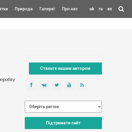
ятки
Природа
Галереї
Про нас
uk
ru
en
Станьте нашим автором
опробігу
Підтримати сайт