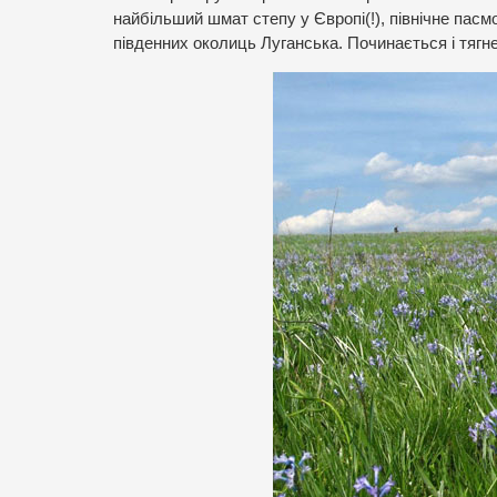
найбільший шмат степу у Європі(!), північне пас
південних околиць Луганська. Починається і тягне