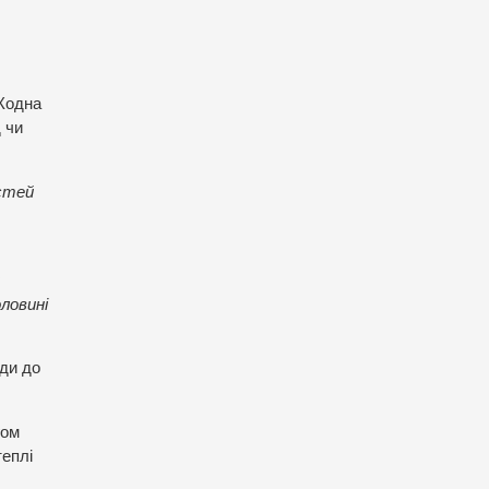
 Жодна
 чи
астей
оловині
юди до
гом
теплі