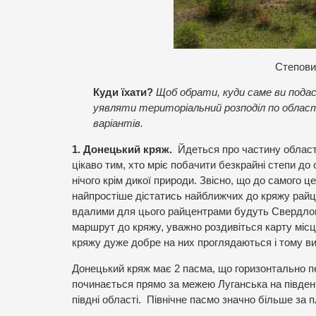
Степови
Куди їхати?
Щоб обрати, куди саме ви пода
уявляти територіальний розподіл по області
варіантів.
1. Донецький кряж.
Йдеться про частину області
цікаво тим, хто мріє побачити безкрайні степи до о
нічого крім дикої природи. Звісно, що до самого 
найпростіше дістатись найближчих до кряжу райц
вдалими для цього райцентрами будуть Свердлов
маршрут до кряжу, уважно роздивіться карту місце
кряжу дуже добре на них проглядаються і тому в
Донецький кряж має 2 пасма, що горизонтально пе
починається прямо за межею Луганська на південь
півдні області. Північне пасмо значно більше за 