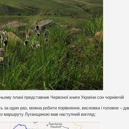
ому плані представник Червоної книги України сон чорніючій
ь за один раз, можна робити порівняння, висновки і головне – да
ого маршруту Луганщиною мав наступний вигляд: