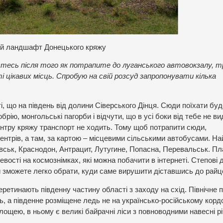
й ландшафт Донецького кряжу
стесь після того як потрапите до луганського автовокзалу, т
 цікавих місць. Спробую на свій розсуд запропонувати кілька
, що на південь від долини Сіверського Дінця. Сюди поїхати бу
брію, монгольські пагорби і відчути, що в усі боки від тебе не в
центру кряжу транспорт не ходить. Тому щоб потрапити сюди,
ентрів, а там, за картою – місцевими сільськими автобусами. Н
ськ, Краснодон, Антрацит, Лутугине, Попасна, Перевальськ. П
вості на космознімках, які можна побачити в інтернеті. Степові 
и зможете легко обрати, куди саме вирушити діставшись до райц
ретинають південну частину області з заходу на схід. Північне 
, а південне розміщене ледь не на українсько-російському кордо
площею, в ньому є великі байрачні ліси з повноводними навесні р