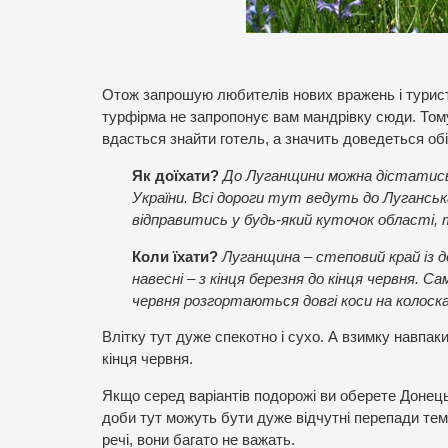
Отож запрошую любителів нових вражень і турист
турфірма не запропонує вам мандрівку сюди. Том
вдасться знайти готель, а значить доведеться об
Як доїхати?
До Луганщини можна дістатись 
України. Всі дороги тут ведуть до Луганська
відправитись у будь-який куточок області,
Коли їхати?
Луганщина – степовий край із 
навесні – з кінця березня до кінця червня. С
червня розгортаються довгі коси на колоска
Влітку тут дуже спекотно і сухо. А взимку навпа
кінця червня.
Якщо серед варіантів подорожі ви оберете Донецьки
доби тут можуть бути дуже відчутні перепади темпе
речі, вони багато не важать.