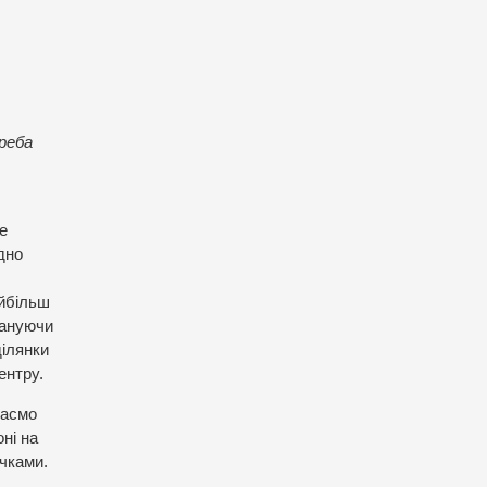
реба
де
идно
айбільш
лануючи
ділянки
ентру.
пасмо
ні на
ічками.