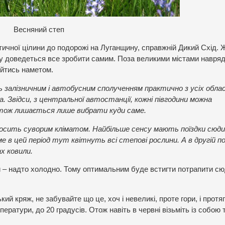
Весняний степ
ичної цілини до подорожі на Луганщину, справжній Дикий Схід.
у доведеться все зробити самим. Поза великими містами навряд
ійтись наметом.
залізничним і автобусним сполученням практично з усіх обл
. Звідси, з центральної автостанції, кожні півгодини можна
 тож лишається лише вибрати куди саме.
досить суворим кліматом. Найбільше сенсу мають поїздки сюди
аме в цей період тут квітнуть всі степові рослини. А в другій п
х ковили.
ки – надто холодно. Тому оптимальним буде встигти потрапити с
й кряж, не забувайте що це, хоч і невеликі, проте гори, і протя
ратури, до 20 градусів. Отож навіть в червні візьміть із собою 