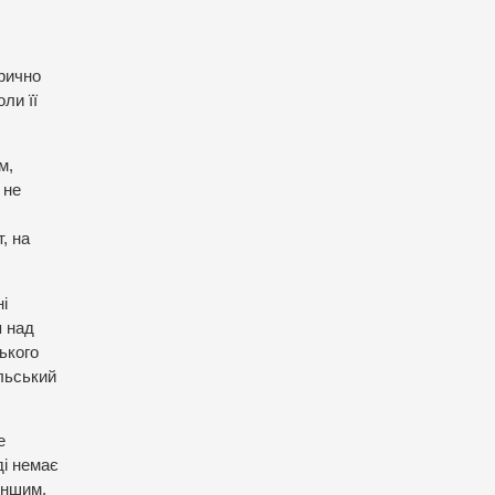
орично
ли її
м,
 не
, на
ні
я над
ького
ольський
е
ді немає
 іншим,