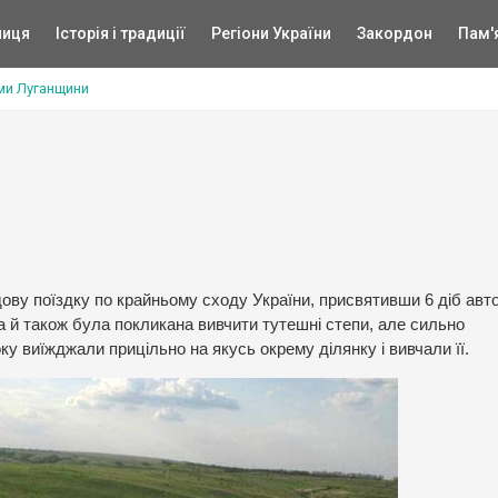
ниця
Історія і традиції
Регіони України
Закордон
Пам'
ми Луганщини
и
ову поїздку по крайньому сходу України, присвятивши 6 діб авт
а й також була покликана вивчити тутешні степи, але сильно
ку виїжджали прицільно на якусь окрему ділянку і вивчали її.