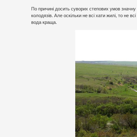
По причині досить суворих степових умов значну 
колодязів. Але оскільки не всі хати жилі, то не в
вода краща.