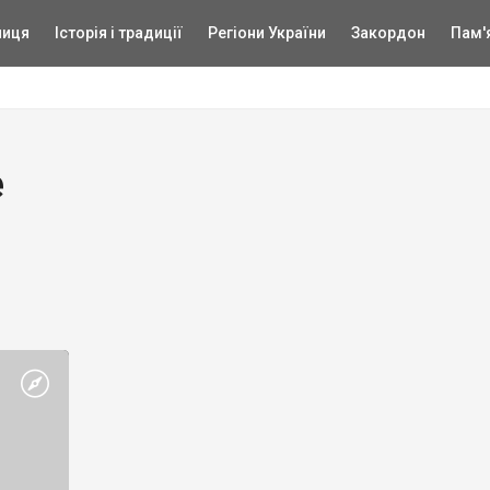
ниця
Історія і традиції
Регіони України
Закордон
Пам'
е