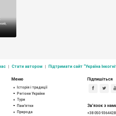
к
кий,
и
а, 95
нас
Стати автором
Підтримати сайт “Україна Інкогні
Меню
Підпишіться
Історія і традиції
Регіони України
Тури
Зв'язок з нам
Пам'ятки
Природа
+38 050 9364428