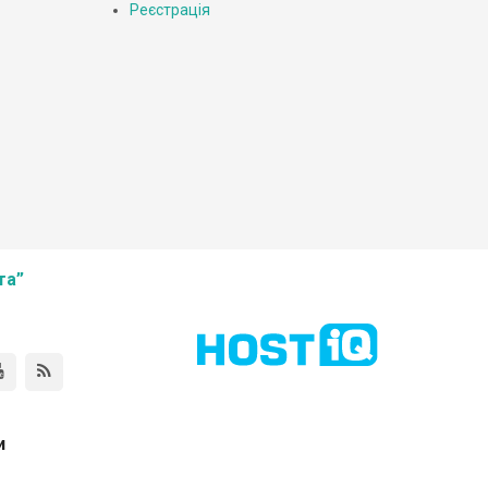
Реєстрація
та”
и