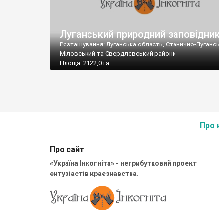
Луганський природний заповідни
Розташування: Луганська область, Станично-Лугансь
Міловський та Свердловський райони
Площа: 2122,0 га
Підпорядкування: Національна академія наук Україн
Поштова адреса: 93602, Луганська обл., Станично-
Луганський р-н, смт. Станично-Луганське, вул. Рубіжн
Тел.: (06472) 23-91 по станції Кондрашівська-Нова
E-mail: lug.zapovidnuk@mail.ru
Про 
Про сайт
«Україна Інкогніта» - неприбутковий проект
ентузіастів краєзнавства.