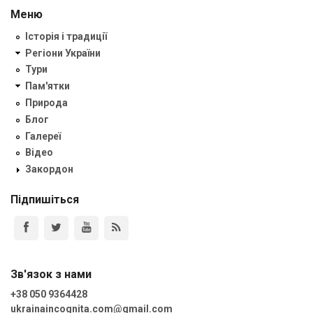
Меню
Історія і традиції
Регіони України
Тури
Пам'ятки
Природа
Блог
Галереї
Відео
Закордон
Підпишіться
Зв'язок з нами
+38 050 9364428
ukrainaincognita.com@gmail.com