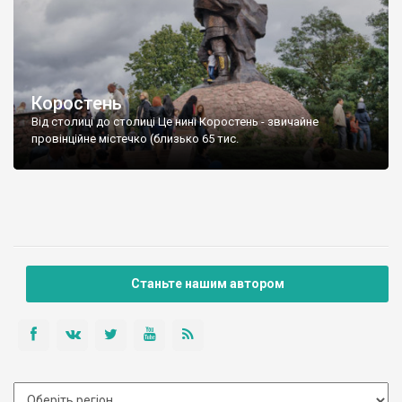
Коростень
Від столиці до столиці Це нині Коростень - звичайне
провінційне містечко (близько 65 тис.
Станьте нашим автором