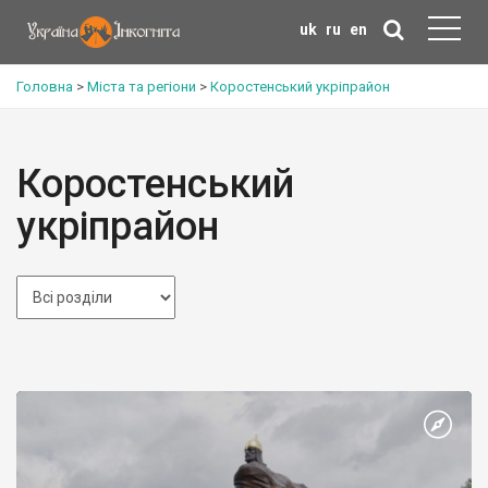
uk
ru
en
Головна
>
Міста та регіони
>
Коростенський укріпрайон
Коростенський
укріпрайон