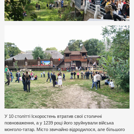
У 10 столітті Іскоростень втратив свої столичні
повноваження, а у 1239 році його зруйнували війська
монголо-татар. Місто звичайно відродилося, але більшого