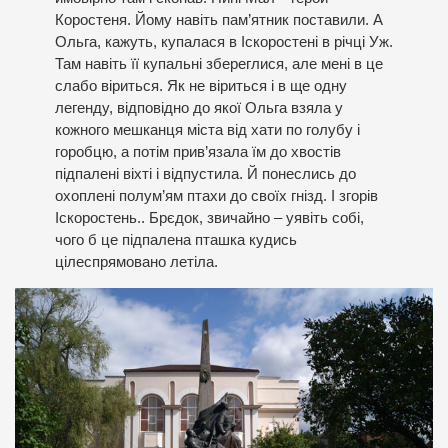
Коростеня. Йому навіть пам’ятник поставили. А
Ольга, кажуть, купалася в Іскоростені в річці Уж.
Там навіть її купальні збереглися, але мені в це
слабо віриться. Як не віриться і в ще одну
легенду, відповідно до якої Ольга взяла у
кожного мешканця міста від хати по голубу і
горобцю, а потім прив’язала їм до хвостів
підпалені віхті і відпустила. Й понеслись до
охоплені полум’ям птахи до своїх гнізд. І згорів
Іскоростень.. Брєдок, звичайно – уявіть собі,
чого б це підпалена пташка кудись
цілеспрямовано летіла.