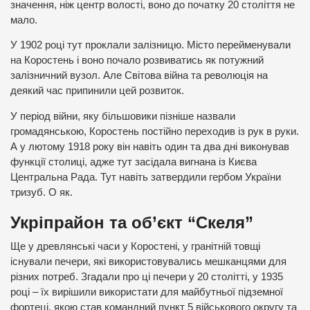
значення, ніж центр волості, воно до початку 20 століття не
мало.
У 1902 році тут проклали залізницю. Місто перейменували
на Коростень і воно почало розвиватись як потужний
залізничний вузол. Але Світова війна та революція на
деякий час припинили цей розвиток.
У період війни, яку більшовики пізніше назвали
громадянською, Коростень постійно переходив із рук в руки.
А у лютому 1918 року він навіть один та два дні виконував
функції столиці, адже тут засідала вигнана із Києва
Центральна Рада. Тут навіть затвердили гербом України
тризуб. О як.
Укріпрайон та об’єкт “Скеля”
Ще у древлянські часи у Коростені, у гранітній товщі
існували печери, які використовувались мешканцями для
різних потреб. Згадали про ці печери у 20 столітті, у 1935
році – їх вирішили використати для майбутньої підземної
фортеці, якою став командний пункт 5 військового округу та