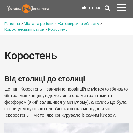
uk
ru
en
Головна
>
Міста та регіони
>
Житомирська область
>
Коростенський район
>
Коростень
Коростень
Від столиці до столиці
Це нині Коростень – звичайне провінційне містечко (близько
65 тис. мешканців), відоме лише своїми гранітами та
форфором (який залишився у минулому), а колись це була
столиця могутнього слов’янського племені древлян –
Іскоростень – місто, яке конкурувало із самим Києвом.