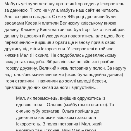
Мабуть усі чули легенду про те як Ігор ходив у Іскоростень
за даниною. Ті хто не чули, мабуть наш сайт не читають.
Але все рівно нагадаю. Отже у 945 році древляни були
васалами Києва й платили Великому київському князю
данину. Князем у Києві на той час був Ігор. Так от він зібрав
данину із древлян й уже думав повертатись, але щось його
переклинило – вирішив зібрати ще й знову привів свою
дружину під стіни Іскоростеня. У Іскоростені в той час
княжив Мал (Ніскиня). Не сподобалась древлянському
вождю така жадоба. Зібрав він значне військо і розбив
Ігореву дружину. Великий князь потрапив у полон. За наругу
над слов’янськими звичаями (якою була подвійна данина)
Ігоря стратили – нахилили до землі молоді берези,
прив’язали до них князя за ноги і відпустили…
Мал, як переможець, вирішив одружитись із
вдовою Ігоря – Ольгою (майбутньою святою). Та
сильно губу розкатав. Ольга прийшла до
древлян із великим військом і захопила
Іскоростень. В полон потрапив і Мал, який
ймовірно там і сконав. Нині Мал – герой