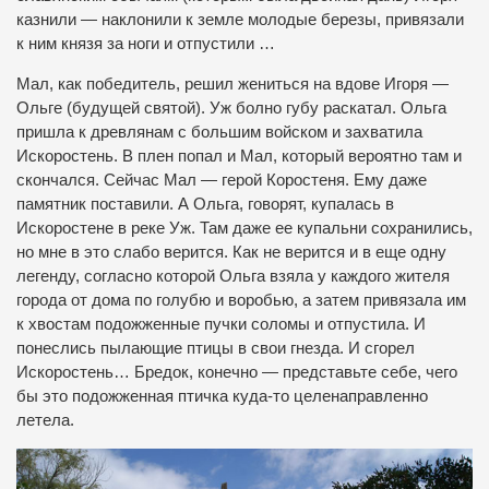
казнили — наклонили к земле молодые березы, привязали
к ним князя за ноги и отпустили …
Мал, как победитель, решил жениться на вдове Игоря —
Ольге (будущей святой).
Уж болно губу раскатал.
Ольга
пришла к древлянам с большим войском и захватила
Искоростень.
В плен попал и Мал, который вероятно там и
скончался.
Сейчас Мал — герой Коростеня.
Ему даже
памятник поставили.
А Ольга, говорят, купалась в
Искоростене в реке Уж.
Там даже ее купальни сохранились,
но мне в это слабо верится.
Как не верится и в еще одну
легенду, согласно которой Ольга взяла у каждого жителя
города от дома по голубю и воробью, а затем привязала им
к хвостам подожженные пучки соломы и отпустила.
И
понеслись пылающие птицы в свои гнезда.
И сгорел
Искоростень…
Бредок, конечно — представьте себе, чего
бы это подожженная птичка куда-то целенаправленно
летела.