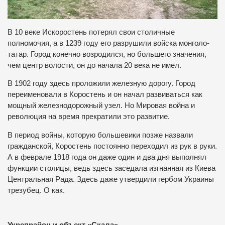
В 10 веке Искоростень потерял свои столичные
полномочия, а в 1239 году его разрушили войска монголо-
татар.
Город конечно возродился, но большего значения,
чем центр волости, он до начала 20 века не имел.
В 1902 году здесь проложили железную дорогу.
Город
переименовали в Коростень и он начал развиваться как
мощный железнодорожный узел.
Но Мировая война и
революция на время прекратили это развитие.
В период войны, которую большевики позже назвали
гражданской, Коростень постоянно переходил из рук в руки.
А в феврале 1918 года он даже один и два дня выполнял
функции столицы, ведь здесь заседала изгнанная из Киева
Центральная Рада.
Здесь даже утвердили гербом Украины
трезубец.
О как.
Укрепрайон и объект «Скала»