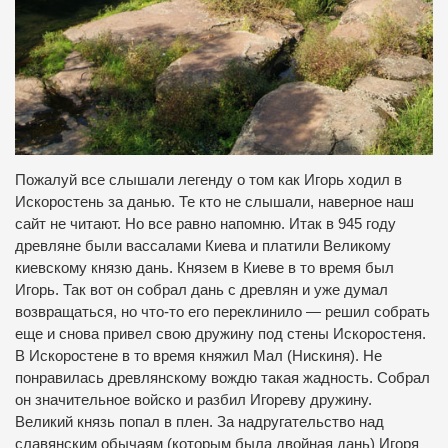
Пожалуй все слышали легенду о том как Игорь ходил в
Искоростень за данью.
Те кто не слышали, наверное наш
сайт не читают.
Но все равно напомню.
Итак в 945 году
древляне были вассалами Киева и платили Великому
киевскому князю дань.
Князем в Киеве в то время был
Игорь.
Так вот он собрал дань с древлян и уже думал
возвращаться, но что-то его переклинило — решил собрать
еще и снова привел свою дружину под стены Искоростеня.
В Искоростене в то время княжил Мал (Нискиня).
Не
понравилась древлянскому вождю такая жадность.
Собрал
он значительное войско и разбил Игореву дружину.
Великий князь попал в плен.
За надругательство над
славянским обычаям (которым была двойная дань) Игоря