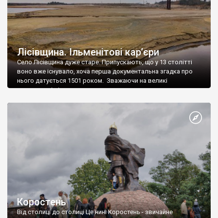
Лісівщина. Ільменітові кар’єри
Село Лісівщина дуже старе. Припускають, що у 13 столітті
воно вже існувало, хоча перша документальна згадка про
нього датується 1501 роком. Зважаючи на великі
навколишні ліси, а це полювання та деревина, магнати
завжди були не проти заволодіти селом. Тому власники
часто змінювались. Наприкінці 19 століття в Лісівщині
мешкало 640 осіб, нині мешкає близько 700. Поряд […]
Коростень
Від столиці до столиці Це нині Коростень - звичайне