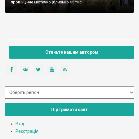
провінційне містечко (близько 65 тис.
Станьте нашим автором
Підтримати сайт
Вхід
Реєстрація