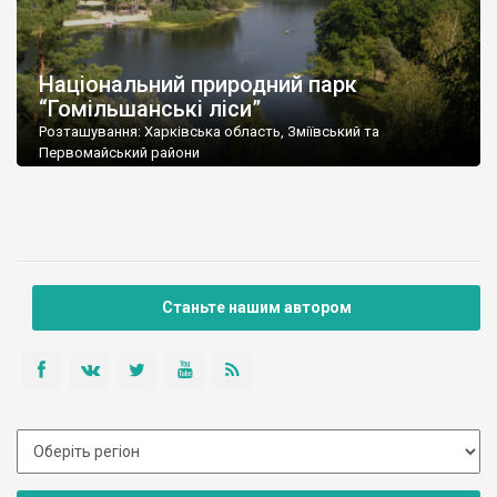
Національний природний парк
“Гомільшанські ліси”
Розташування: Харківська область, Зміївський та
Первомайський райони
Площа: 14314,8 га
Підпорядкування: Державний комітет лісового господарства
України
Поштова адреса: 63436, Харківська обл., Зміївський р-н, с.
Задонецьке, вул.
Станьте нашим автором