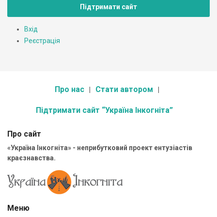
Підтримати сайт
Вхід
Реєстрація
Про нас
Стати автором
Підтримати сайт “Україна Інкогніта”
Про сайт
«Україна Інкогніта» - неприбутковий проект ентузіастів
краєзнавства.
Меню