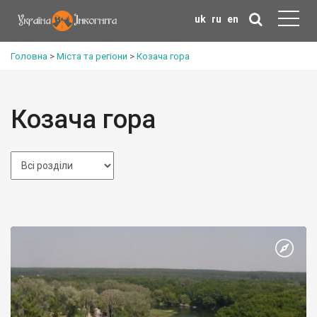
uk
ru
en
Головна
>
Міста та регіони
>
Козача гора
Козача гора