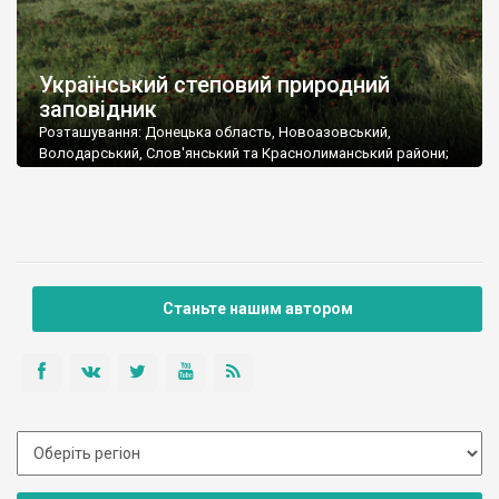
Український степовий природний
заповідник
Розташування: Донецька область, Новоазовський,
Володарський, Слов'янський та Краснолиманський райони;
Запорізька область, Куйбишевський район; Сумська область,
Лебединський район
Площа: 2768,4 га
Підпорядкування: Національна академія наук України
Поштова адреса:
"Хомутовський степ"
87620, Донецька обл., Новоазовський р-н, с. Хомутове
Станьте нашим автором
Тел./факс: (06279) 29-7-25
"Кам'яні могили"
87022, Донецька обл., Володарський р-н, с. Назарівка
"Крейдова флора"