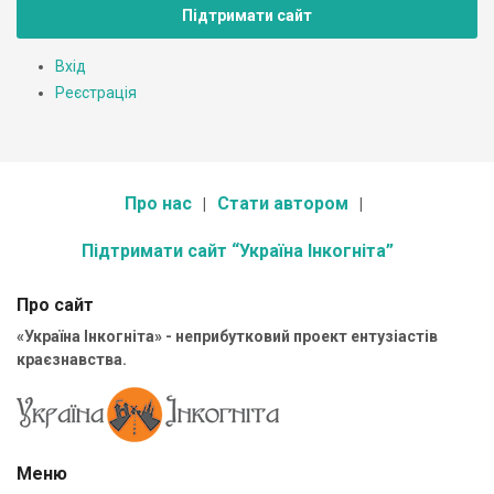
Підтримати сайт
Вхід
Реєстрація
Про нас
Стати автором
Підтримати сайт “Україна Інкогніта”
Про сайт
«Україна Інкогніта» - неприбутковий проект ентузіастів
краєзнавства.
Меню