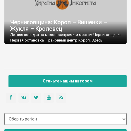
Черниговщина: Короп – Вишенки –
Жукля – Кролевец
Летняя поездка по малопосещаемым местам Черниговщины.
Первая остановка – районный центр Короп. Здесь
сохранились синагога, Вознесенская церковь, построенная в
XVIII веке казацким атаманом Юркевичем,
Станьте нашим автором