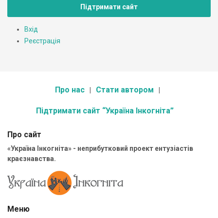
Підтримати сайт
Вхід
Реєстрація
Про нас
Стати автором
Підтримати сайт “Україна Інкогніта”
Про сайт
«Україна Інкогніта» - неприбутковий проект ентузіастів
краєзнавства.
Меню