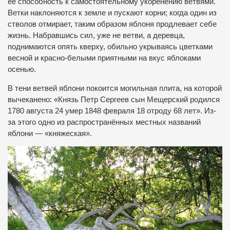
её способность к самостоятельному укоренению ветвями.
Ветки наклоняются к земле и пускают корни; когда один из
стволов отмирает, таким образом яблоня продлевает себе
жизнь. Набравшись сил, уже не ветви, а деревца,
поднимаются опять кверху, обильно укрываясь цветками
весной и красно-белыми приятными на вкус яблоками
осенью.
В тени ветвей яблони покоится могильная плита, на которой
вычеканено: «Князь Петр Сергеев сын Мещерский родился
1780 августа 24 умер 1848 февраля 18 отроду 68 лет». Из-
за этого одно из распространённых местных названий
яблони — «княжеская».