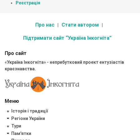
Реєстрація
Про нас
Стати автором
Підтримати сайт “Україна Інкогніта”
Про сайт
«Україна Інкогніта» - неприбутковий проект ентузіастів
краєзнавства.
Меню
Історія і традиції
Регіони України
Тури
Пам'ятки