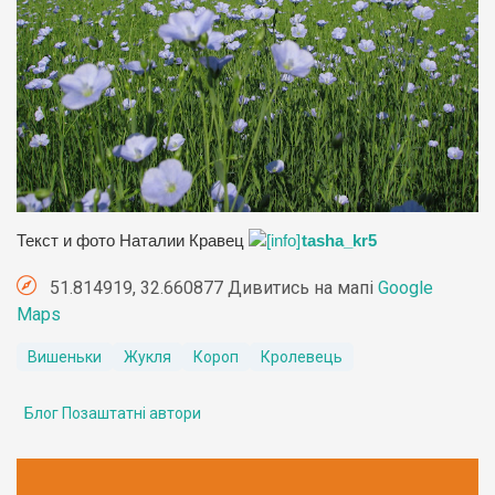
Текст и фото Наталии Кравец
tasha_kr5
51.814919, 32.660877 Дивитись на мапі
Google
Maps
Вишеньки
Жукля
Короп
Кролевець
Блог Позаштатні автори