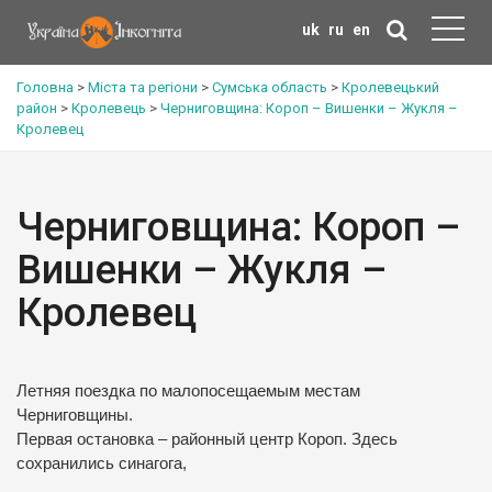
uk
ru
en
Головна
>
Міста та регіони
>
Сумська область
>
Кролевецький
район
>
Кролевець
>
Черниговщина: Короп – Вишенки – Жукля –
Кролевец
Черниговщина: Короп –
Вишенки – Жукля –
Кролевец
Летняя поездка по малопосещаемым местам
Черниговщины.
Первая остановка – районный центр Короп. Здесь
сохранились синагога,