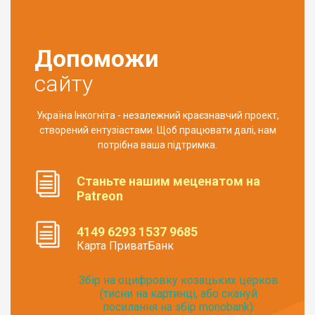
Допоможи
сайту
Україна Інкогніта - незалежний краєзнавчий проект,
створений ентузіастами. Щоб працювати далі, нам
потрібна ваша підтримка.
Станьте нашим меценатом на
Patreon
4149 6293 1537 9685
Карта ПриватБанк
Збір на оцифровку козацьких церков
(тисни на картинці, або скануй
посилання на збір monobank):