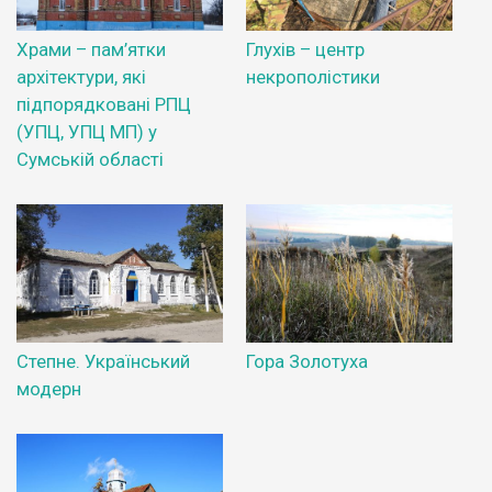
Храми – пам’ятки
Глухів – центр
архітектури, які
некрополістики
підпорядковані РПЦ
(УПЦ, УПЦ МП) у
Сумській області
Степне. Український
Гора Золотуха
модерн