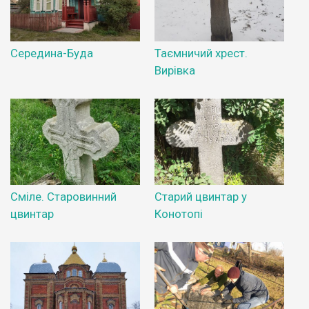
Середина-Буда
Таємничий хрест.
Вирівка
Сміле. Старовинний
Старий цвинтар у
цвинтар
Конотопі