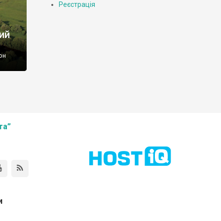
Реєстрація
ий
он
ого
 р-н,
та”
и