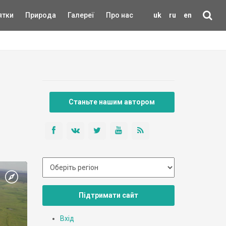
ятки
Природа
Галереї
Про нас
uk
ru
en
Станьте нашим автором
Підтримати сайт
Вхід