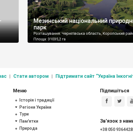
–
Мезинський національний природн
парк
Розташування: Чернігівська область, Коропський рай
Площа: 31035,2 га
Підпорядкування: Міністерство охорони навколишнь
роенная
природного середовища України
Поштова адреса: 16211, Чернігівська обл., Коропський
с. Мезин,
вул. Кибальчича, 17
Тел.: (04656) 3-57-37, факс: (04656) 3-57-03
нас
Стати автором
Підтримати сайт “Україна Інкогні
Меню
Підпишіться
Історія і традиції
Регіони України
Тури
Зв'язок з нам
Пам'ятки
Природа
+38 050 9364428