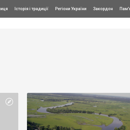
ниця
Історія і традиції
Регіони України
Закордон
Пам'