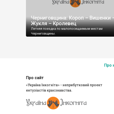
Черниговщина: Короп – Вишенки 
Жукля – Кролевец
Летняя поездка по малопосещаемым местам
Черниговщины.
Первая остановка – районный центр Короп. Здесь
сохранились синагога, Вознесенская церковь, пост
в XVIII веке казацким атаманом Юркевичем,
Про 
Про сайт
«Україна Інкогніта» - неприбутковий проект
ентузіастів краєзнавства.