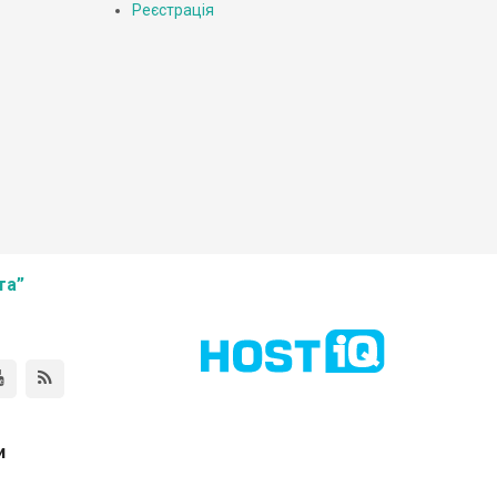
Реєстрація
та”
и