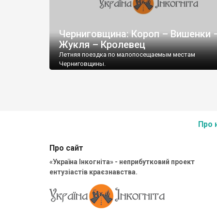
Черниговщина: Короп – Вишенки 
Жукля – Кролевец
Летняя поездка по малопосещаемым местам
Черниговщины.
Первая остановка – районный центр Короп. Здесь
сохранились синагога, Вознесенская церковь, пост
в XVIII веке казацким атаманом Юркевичем,
Про 
Про сайт
«Україна Інкогніта» - неприбутковий проект
ентузіастів краєзнавства.