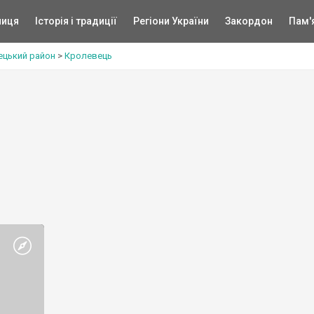
ниця
Історія і традиції
Регіони України
Закордон
Пам'
ецький район
>
Кролевець