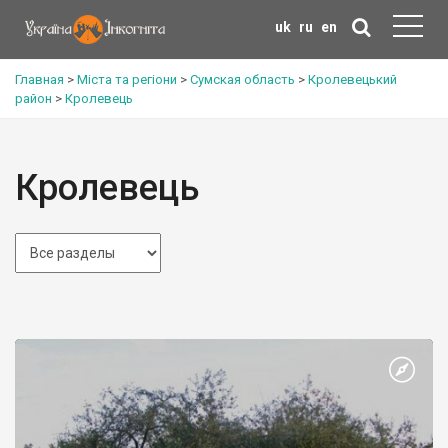
uk
ru
en
Главная
>
Міста та регіони
>
Сумская область
>
Кролевецький
район
>
Кролевець
Кролевець