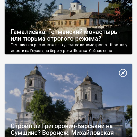
Гамалиевка. Гетманский монастырь
или тюрьма строгого режима?
Гамалиевка расположена в десятке километров от Шостки у
дороги на Глухов, на берегу реки Шостка. Сейчас село
является центром сельского совета.
Строил ли Григорович-Барський на
Сумщине? Воронеж. Михайловская