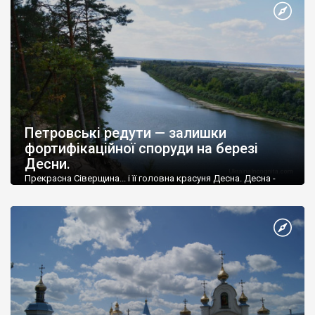
Петровські редути — залишки
фортифікаційної споруди на березі
Десни.
Прекрасна Сіверщина... і її головна красуня Десна. Десна -
найбільша права притока Дніпра, красива рівнина річка, яка
незарегульвана водосховищами та "незіпсована" людиною.