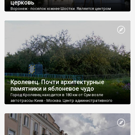
церковь
Воронеж - поселок южнее Шостки. Является центром
поселкового совета. Население - около 7,5 тысяч человек.
Кролевец. Почти архитектурные
памятники и яблоневое чудо
Город Кролевец находится в 180 км от Сум возле
автотрассы Киев - Москва. Центр административного
района. Население - более 23 тысяч человек.