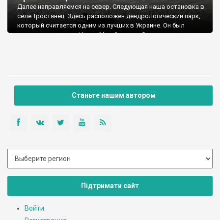
Далее направляемся на север. Следующая наша остановка в
селе Тростянец. Здесь расположен дендрологический парк,
который считается одним из лучших в Украине. Он был
создан на средства Ивана Михайловича Скоропадского -
потомка гетманского рода. В 1833 году он построил здесь
большой деревянный дворец с флигелями и хозяйственными
зданиями. Через год в долине реки Тростянец и двух больших
прилегающих балках был заложен парк.
Станьте нашим автором
Підтримати сайт
Войти