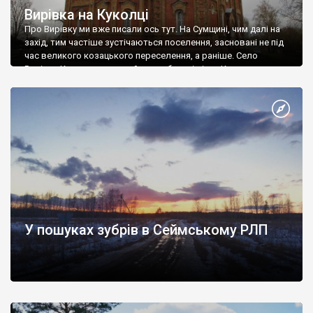
Вирівка на Куколці
Про Вирівку ми вже писали ось тут. На Сумщині, чим далі на
захід, тим частіше зустічаються поселення, засновані не під
час великого козацького переселення, а раніше. Село
Вирівка Контопського району на березі річки Куколка
(вкотре на Сумщині зустрічаємо цікаві та чудернацькі
топоніми), засноване 1636 року польською адміністрацією на
території Чернігівського воєводства Речі Посполитої. Проте
вже […]
У пошуках зубрів в Сеймському РЛП