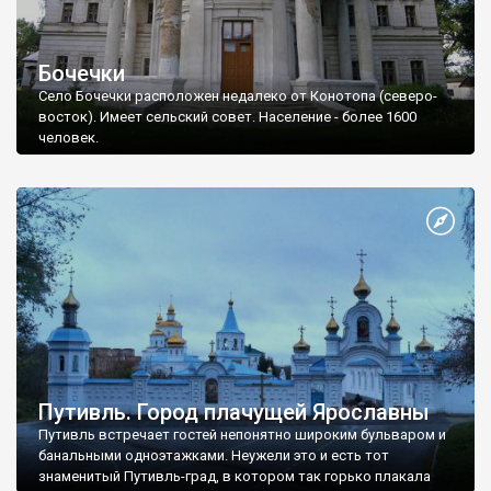
Бочечки
Село Бочечки расположен недалеко от Конотопа (северо-
восток). Имеет сельский совет. Население - более 1600
человек.
Путивль. Город плачущей Ярославны
Путивль встречает гостей непонятно широким бульваром и
банальными одноэтажками. Неужели это и есть тот
знаменитый Путивль-град, в котором так горько плакала