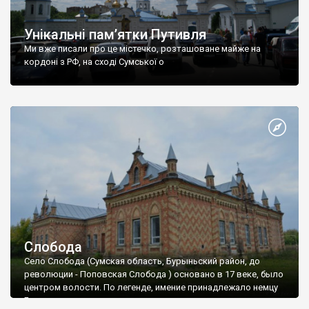
Унікальні пам’ятки Путивля
Ми вже писали про це містечко, розташоване майже на
кордоні з РФ, на сході Сумської о
Слобода
Село Слобода (Сумская область, Бурыньский район, до
революции - Поповская Слобода ) основано в 17 веке, было
центром волости. По легенде, имение принадлежало немцу
Бошу.