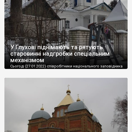
У Глухові піднімають та рятують
старовинні надгробки спеціальним
механізмом
Сьогоді (27.01.2022) співробітники національного заповідника
«Глухів» провели ексепримент — за допомогою спеціального
механізму вони спробували піднімати старовинні кам’яні
надгробки. Експеримент виявився вдалим — підйомний
механізм досить добре себе зарекомендував. Науковий
співробітник заповідника, фейсбук-блогер Олександр
Мірошниченко, який був одним із учасників експерименту,
обіцяв у найближчі дні розповісти деталі експерименту. Фото
Олександра Мірошниченка.