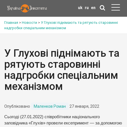
uk
ru
en
Главная
>
Новости
>
У Глухові піднімають та рятують старовинні
надгробки спеціальним механізмом
У Глухові піднімають та
рятують старовинні
надгробки спеціальним
механізмом
Опубліковано
Маленков Роман
27 января, 2022
Сьогоді (27.01.2022) співробітники національного
заповідника «Глухів» провели ексепримент — за допомогою