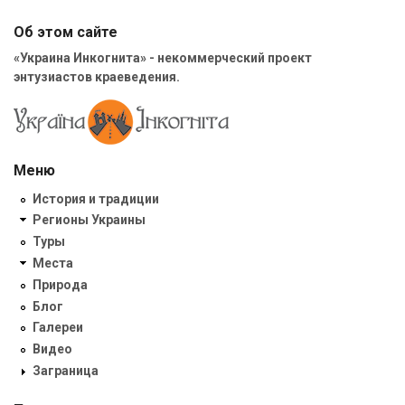
Об этом сайте
«Украина Инкогнита» - некоммерческий проект
энтузиастов краеведения.
Меню
История и традиции
Регионы Украины
Туры
Места
Природа
Блог
Галереи
Видео
Заграница