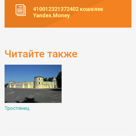
410012321372402 кошелек
Yandex.Money
Читайте также
Тростянец