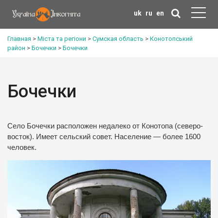
uk
ru
en
Главная
>
Міста та регіони
>
Сумская область
>
Конотопський
район
>
Бочечки
>
Бочечки
Бочечки
Село Бочечки расположен недалеко от Конотопа (северо-
восток).
Имеет сельский совет.
Население — более 1600
человек.