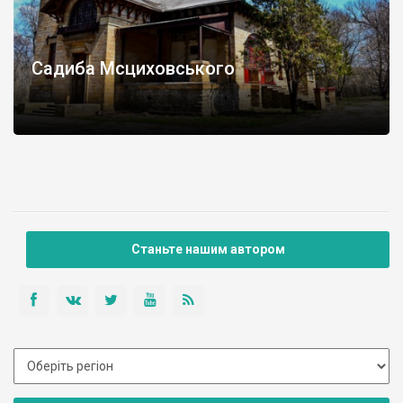
Садиба Мсциховського
Станьте нашим автором