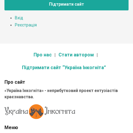
Підтримати сайт
Вхід
Реєстрація
Про нас
Стати автором
Підтримати сайт “Україна Інкогніта”
Про сайт
«Україна Інкогніта» - неприбутковий проект ентузіастів
краєзнавства.
Меню