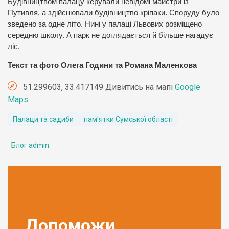
Будівництвом палацу керували невідомі майстри із
Путивля, а здійснювали будівництво кріпаки. Споруду було
зведено за одне літо. Нині у палаці Львових розміщено
середню школу. А парк не доглядається й більше нагадує
ліс.
Текст та фото Олега Години та Романа Маленкова
51.299603, 33.417149 Дивитись на мапі
Google
Maps
Палаци та садиби
пам'ятки Сумської області
Блог admin
Допоможи