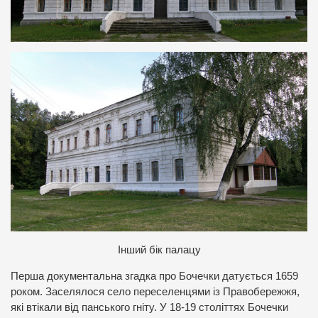
Інший бік палацу
Перша документальна згадка про Бочечки датується 1659
роком. Заселялося село переселенцями із Правобережжя,
які втікали від панського гніту. У 18-19 століттях Бочечки