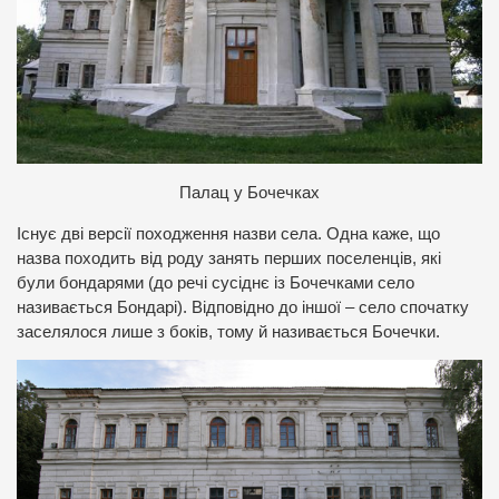
Палац у Бочечках
Існує дві версії походження назви села. Одна каже, що
назва походить від роду занять перших поселенців, які
були бондарями (до речі сусіднє із Бочечками село
називається Бондарі). Відповідно до іншої – село спочатку
заселялося лише з боків, тому й називається Бочечки.