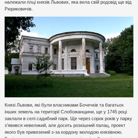
належали гілці князів Львових, яка вела свій родовід ще від
Рюриковичів.
Князі Львови, які були власниками Бочечків та багатьох
інших земель на території Слобожанщини, ще у 1745 році
заклали в селі садибний парк. Ще через сорок років у парку
з’явився невеликий, але досить розкішний палац, проект
якого був привезений з-за кордону молодою князівною.