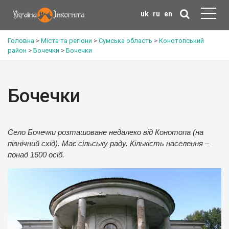
uk
ru
en
Головна
>
Міста та регіони
>
Сумська область
>
Конотопський
район
>
Бочечки
>
Бочечки
Бочечки
Село Бочечки розташоване недалеко від Конотопа (на
північний схід). Має сільську раду. Кількість населення –
понад 1600 осіб.