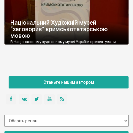
Національний Художній музей
“заговорив” кримськотатарською
мовою
В Національному художньому музеї України презентували
аудіогід кримськотатарською мовою. Таким чином, відтепер
опис полотен в художньому музеї можна почути й мовою
корінного народу Кримського півострова. Над озвученням
пряцював цілий колектив волонтерів як з Києва, так і з
окупованого Криму, тому аудіогід звучить і голосами Криму.
Свої голоси аудіогіду зокрема подарували: режисер,
директор Кримського дому Ахтем […]
Станьте нашим автором