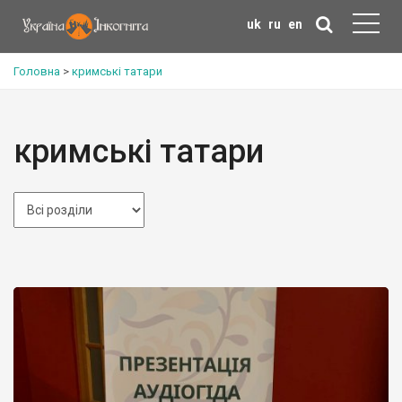
uk
ru
en
Головна
>
кримські татари
кримські татари