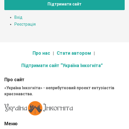
Підтримати сайт
Вхід
Реєстрація
Про нас
Стати автором
Підтримати сайт “Україна Інкогніта”
Про сайт
«Україна Інкогніта» - неприбутковий проект ентузіастів
краєзнавства.
Меню