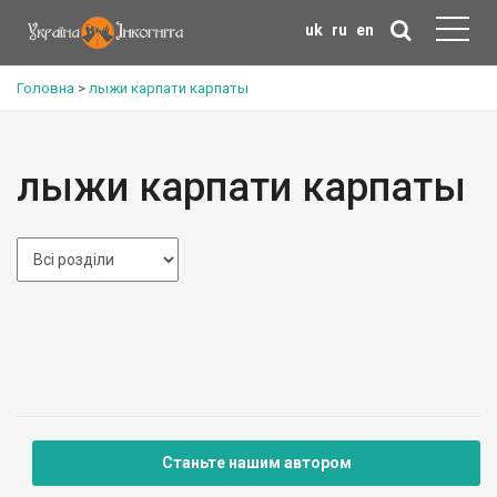
uk
ru
en
Головна
>
лыжи карпати карпаты
лыжи карпати карпаты
Станьте нашим автором