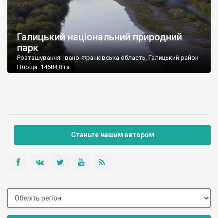
Галицький національний природний
парк
Розташування: Івано-Франківська область, Галицький район
Площа: 14684,8 га
Підпорядкування: Державний комітет лісового господарства
України
Поштова адреса: 77100, Івано-Франківська обл., м. Галич, вул.
Галич-Гора, 1
Тел./Факс: (03431) 22-113
E-mail: galychnpp@mail.ru
Станьте нашим автором