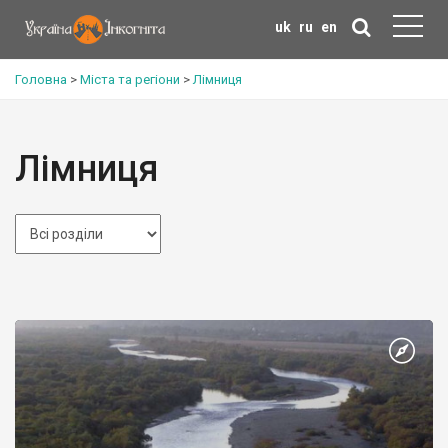
uk
ru
en
Головна
>
Міста та регіони
>
Лімниця
Лімниця