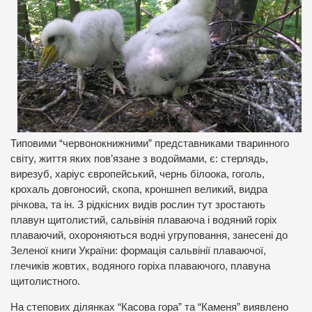
Типовими “червонокнижними” представниками тваринного
світу, життя яких пов’язане з водоймами, є: стерлядь,
вирезуб, харіус європейський, чернь білоока, гоголь,
крохаль довгоносий, скопа, кроншнеп великий, видра
річкова, та ін. З рідкісних видів рослин тут зростають
плавун щитолистий, сальвінія плаваюча і водяний горіх
плаваючий, охороняються водні угруповання, занесені до
Зеленої книги України: формація сальвінії плаваючої,
глечиків жовтих, водяного горіха плаваючого, плавуна
щитолистного.
На степових ділянках “Касова гора” та “Каменя” виявлено