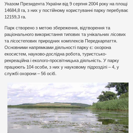
Указом Президента України від 9 серпня 2004 року на площі
14684,8 га, з них у постійному користуванні парку перебуває
12159,3 га.
Парк створено з метою збереження, відтворення та
раціонального використання типових та унікальних лісових
та лісостепових природних комплексів Передкарпаття.
Основними напрямками діяльності парку є: охорона
екосистем, науково-дослідна робота, туристсько-
рекреаційна і еколого-просвітницька діяльність. У парку
працюють 104 особи, з них у науковому підрозділі – 4, у
службі охорони – 56 осіб.