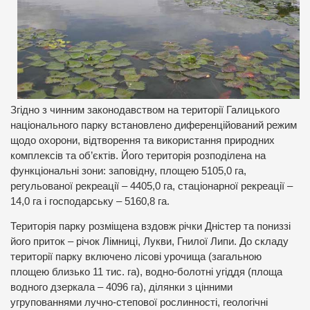
Згідно з чинним законодавством на території Галицького
національного парку встановлено диференційований режим
щодо охорони, відтворення та використання природних
комплексів та об’єктів. Його територія розподілена на
функціональні зони: заповідну, площею 5105,0 га,
регульованої рекреації – 4405,0 га, стаціонарної рекреації –
14,0 га і господарську – 5160,8 га.
Територія парку розміщена вздовж річки Дністер та пониззі
його приток – річок Лімниці, Лукви, Гнилої Липи. До складу
території парку включено лісові урочища (загальною
площею близько 11 тис. га), водно-болотні угіддя (площа
водного дзеркала – 4096 га), ділянки з цінними
угрупованнями лучно-степової рослинності, геологічні