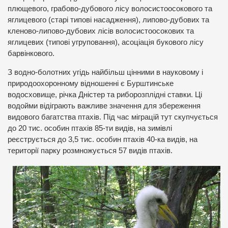
плющевого, грабово-дубового лісу волосистоосокового та
яглицевого (старі типові насадження), липово-дубових та
кленово-липово-дубових лісів волосистоосокових та
яглицевих (типові угруповання), асоціація букового лісу
барвінкового.
З водно-болотних угідь найбільш цінними в науковому і
природоохоронному відношенні є Бурштинське
водосховище, річка Дністер та риборозплідні ставки. Ці
водойми відіграють важливе значення для збереження
видового багатства птахів. Під час міграцій тут скупчується
до 20 тис. особин птахів 85-ти видів, на зимівлі
реєструється до 3,5 тис. особин птахів 40-ка видів, на
території парку розмножується 57 видів птахів.