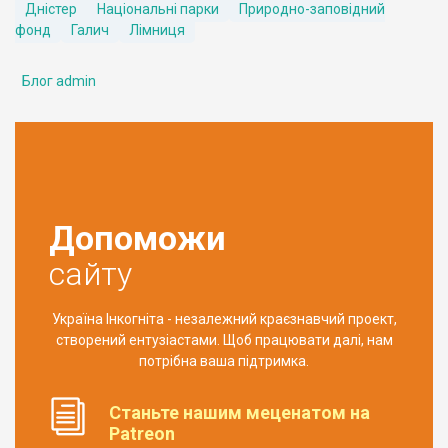
Дністер
Національні парки
Природно-заповідний
фонд
Галич
Лімниця
Блог admin
Допоможи
сайту
Україна Інкогніта - незалежний краєзнавчий проект,
створений ентузіастами. Щоб працювати далі, нам
потрібна ваша підтримка.
Станьте нашим меценатом на
Patreon