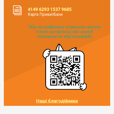
4149 6293 1537 9685
Карта ПриватБанк
Збір на оцифровку козацьких церков
(тисни на картинці, або скануй
посилання на збір monobank):
Наші благодійники