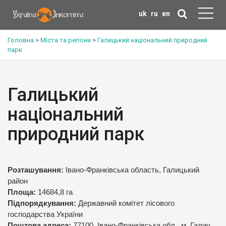
uk
ru
en
Головна
>
Міста та регіони
>
Галицький національний природний
парк
Галицький
національний
природний парк
Розташування:
Івано-Франківська область, Галицький
район
Площа:
14684,8 га
Підпорядкування:
Державний комітет лісового
господарства України
Поштова адреса:
77100, Івано-Франківська обл., м. Галич,