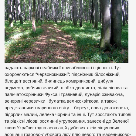
надають паркові неабиякої привабливості і цінності. Тут
охороняються “червонокнижні”: підсніжник білосніжний,
білоцвіт весняний, билинець комарниковий, цибуля
ведмежа, рябчик великий, любка дволиста, лілія лісова та
пальчатокорінники Фукса і травневий, лунарія оживаюча,
венерині черевички і булатка великоквіткова, а також
представники тваринного світу – борсук, сова довгохвоста,
підорлик малий, лелека чорний та інші. Тут зростають типові
та рідкісні лісові рослинні угруповання, занесені до Зеленої
книги України: група асоціацій дубових лісів ліщинових,
асоціації грабово-дубового лісу плющевого та маренниково-