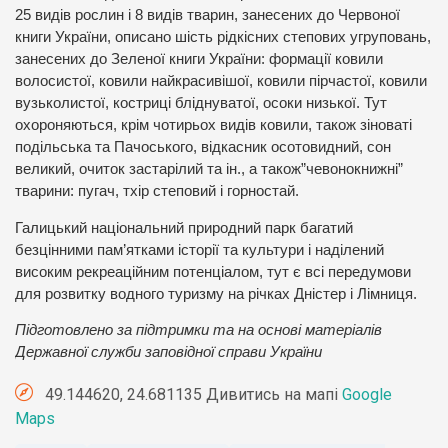
25 видів рослин і 8 видів тварин, занесених до Червоної
книги України, описано шість рідкісних степових угруповань,
занесених до Зеленої книги України: формації ковили
волосистої, ковили найкрасивішої, ковили пірчастої, ковили
вузьколистої, костриці бліднуватої, осоки низької. Тут
охороняються, крім чотирьох видів ковили, також зіноваті
подільська та Пачоського, відкасник осотовидний, сон
великий, очиток застарілий та ін., а також”чевонокнижні”
тварини: пугач, тхір степовий і горностай.
Галицький національний природний парк багатий
безцінними пам’ятками історії та культури і наділений
високим рекреаційним потенціалом, тут є всі передумови
для розвитку водного туризму на річках Дністер і Лімниця.
Підготовлено за підтримки та на основі матеріалів
Державної служби заповідної справи України
49.144620, 24.681135 Дивитись на мапі
Google
Maps