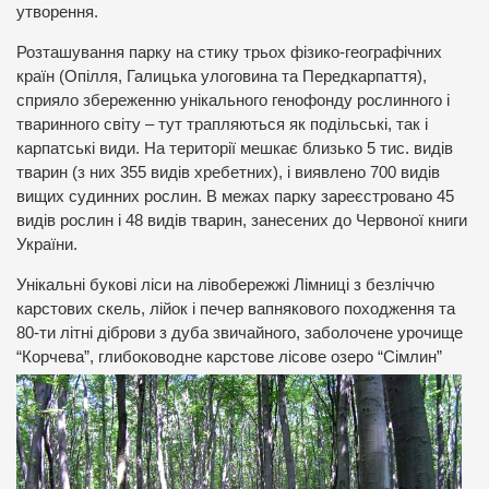
утворення.
Розташування парку на стику трьох фізико-географічних
країн (Опілля, Галицька улоговина та Передкарпаття),
сприяло збереженню унікального генофонду рослинного і
тваринного світу – тут трапляються як подільські, так і
карпатські види. На території мешкає близько 5 тис. видів
тварин (з них 355 видів хребетних), і виявлено 700 видів
вищих судинних рослин. В межах парку зареєстровано 45
видів рослин і 48 видів тварин, занесених до Червоної книги
України.
Унікальні букові ліси на лівобережжі Лімниці з безліччю
карстових скель, лійок і печер вапнякового походження та
80-ти літні діброви з дуба звичайного, заболочене урочище
“Корчева”, глибоководне
карстове лісове озеро “Сімлин”