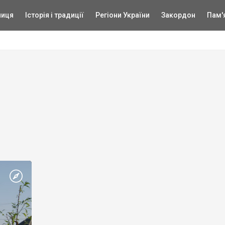
ниця
Історія і традиції
Регіони України
Закордон
Пам'