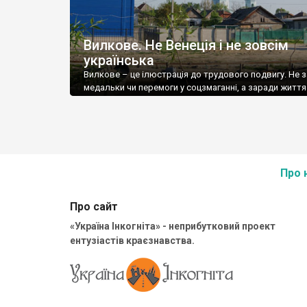
Вилкове. Не Венеція і не зовсім
українська
Вилкове – це ілюстрація до трудового подвигу. Не 
медальки чи перемоги у соцзмаганні, а заради життя
Про 
Про сайт
«Україна Інкогніта» - неприбутковий проект
ентузіастів краєзнавства.