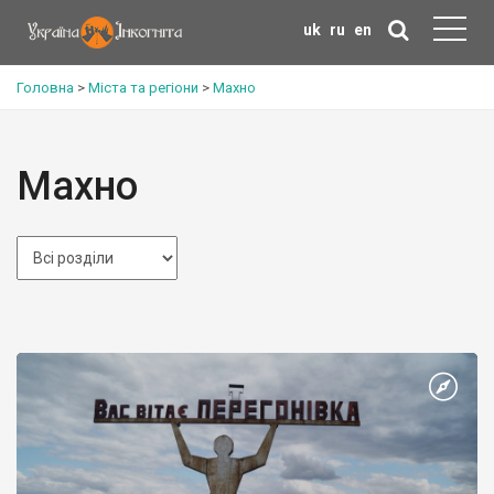
uk
ru
en
Головна
>
Міста та регіони
>
Махно
Махно