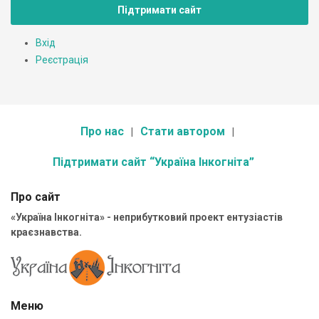
Підтримати сайт
Вхід
Реєстрація
Про нас
Стати автором
Підтримати сайт “Україна Інкогніта”
Про сайт
«Україна Інкогніта» - неприбутковий проект ентузіастів
краєзнавства.
Меню