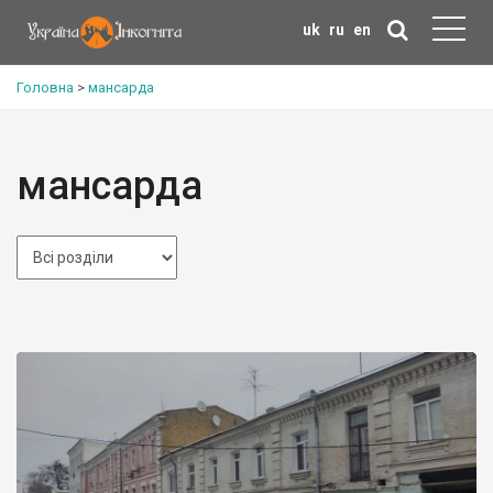
uk
ru
en
Головна
>
мансарда
мансарда