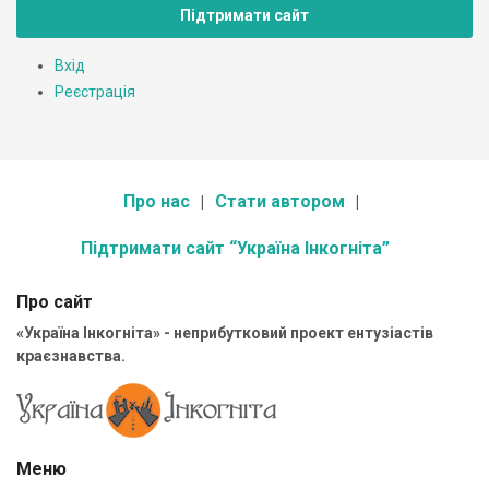
Підтримати сайт
Вхід
Реєстрація
Про нас
Стати автором
Підтримати сайт “Україна Інкогніта”
Про сайт
«Україна Інкогніта» - неприбутковий проект ентузіастів
краєзнавства.
Меню