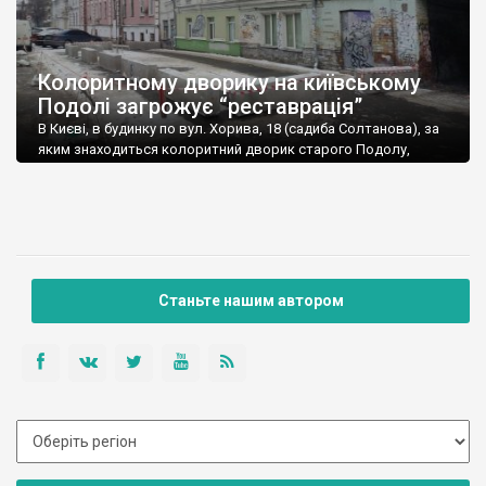
Колоритному дворику на київському
Подолі загрожує “реставрація”
В Києві, в будинку по вул. Хорива, 18 (садиба Солтанова), за
яким знаходиться колоритний дворик старого Подолу,
почалися роботи, які виконавці називають
“протиаварійними”. У міській владі додають, що після цього
почнеться реставрація будинку. Однак проект, за яким все це
відбувається, викликає сумніви у захисників архітектурної
спадщини. Небайдужа громадськість висловила припущення,
що будинок можуть цілком знести. […]
Станьте нашим автором