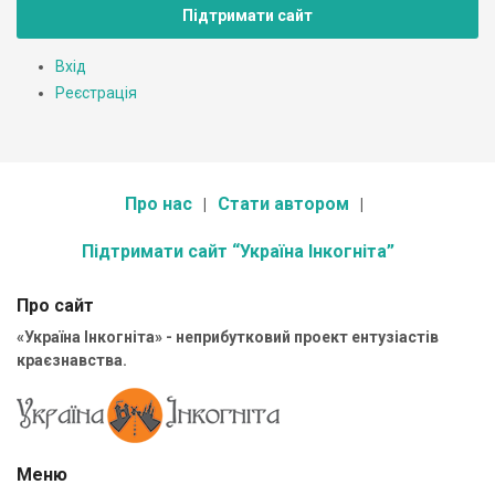
Підтримати сайт
Вхід
Реєстрація
Про нас
Стати автором
Підтримати сайт “Україна Інкогніта”
Про сайт
«Україна Інкогніта» - неприбутковий проект ентузіастів
краєзнавства.
Меню