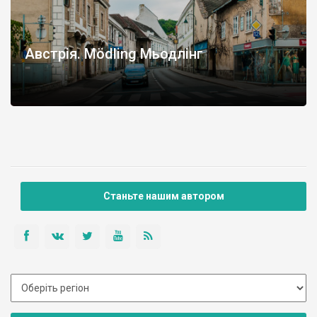
Австрія. Mödling Мьодлінг
Станьте нашим автором