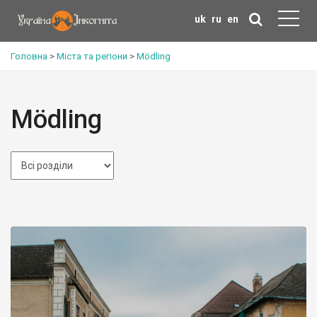
uk
ru
en
Головна
>
Міста та регіони
>
Mödling
Mödling