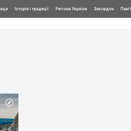
ниця
Історія і традиції
Регіони України
Закордон
Пам'