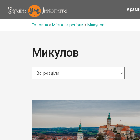
Крам
Головна
>
Міста та регіони
>
Микулов
Микулов