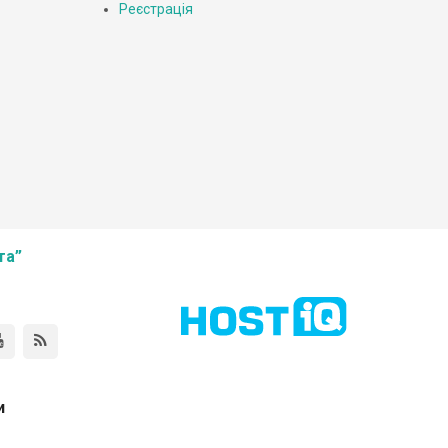
Реєстрація
та”
и