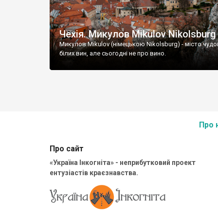
Чехія. Микулов Mikulov Nikolsburg
Микулов Mikulov (німецькою Nikolsburg) - місто чудо
білих вин, але сьогодні не про вино.
Про 
Про сайт
«Україна Інкогніта» - неприбутковий проект
ентузіастів краєзнавства.