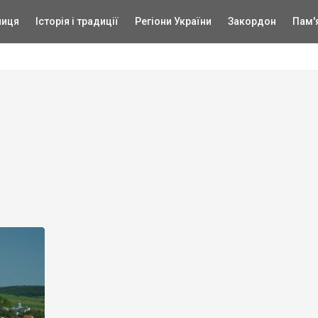
ниця
Історія і традиції
Регіони України
Закордон
Пам'