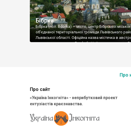
Бібрка
Бібрка (пол. Bóbrka) — місто, центр Бібрської міської
об’єднаної територіальної громади Львівського рай
Львівської області. Офіційна назва містечка в австр
угорських реєстрах —Prachnik. На їдиш називалася B
Boiberke, Boiberik. Правдоподібно, перше поселення,
тепер місто Бібрка, виникло як поселення мисливців
бобрами, яких відловлювали для поблизького княж
Звенигорода (тепер село Звенигород). Бібрські дол
річкою Боберкою […]
Про 
Про сайт
«Україна Інкогніта» - неприбутковий проект
ентузіастів краєзнавства.