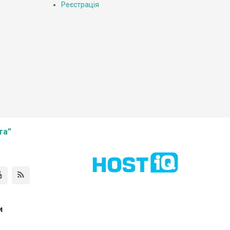
Реєстрація
та”
и