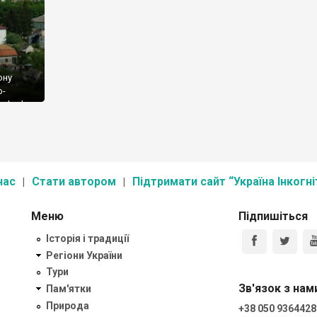
ону
о-
oyberke,
 де
 за
ого
ини над
нас
Стати автором
Підтримати сайт “Україна Інкогні
Меню
Підпишіться
Історія і традиції
Регіони України
Тури
Зв'язок з нам
Пам'ятки
Природа
+38 050 9364428