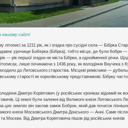
а нашому сайті
літописі за 1211 рік, як і згадка про сусідні села — Бібрка Стар
родавнє урочище Боберка (Бібрка), тобто місце, де були бобри — 
рік — рік першої згадки не міста Бібрки, а однойменної річки. Що
ітописах, лише починаючи з 1436 року, як володіння Внучека з К
входило до Литовського староства. Місцеві ремісники — дубиль
івському старості як королівському представникові. Бібрку часто
олодіння Дмитро Коріятович (у російських хроніках відомий як в
овичів. Ці землі були залежні від Великого князя Литовського Л
а цих землях він заклав замок Боброк, який дав початок пізніш
ликого князя Московського Дмитра Донського — Анні. Саме після
та Москви. Від Дмитра Коріятовича пішов рід російських князів