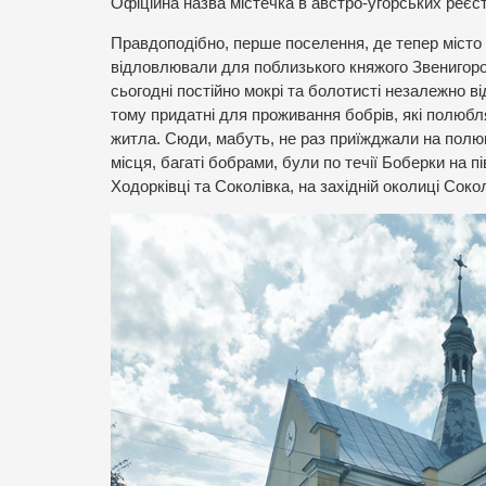
Офіційна назва містечка в австро-угорських реєст
Правдоподібно, перше поселення, де тепер місто 
відловлювали для поблизького княжого Звенигоро
сьогодні постійно мокрі та болотисті незалежно ві
тому придатні для проживання бобрів, які полюбл
житла. Сюди, мабуть, не раз приїжджали на полюва
місця, багаті бобрами, були по течії Боберки на п
Ходорківці та Соколівка, на західній околиці Сокол