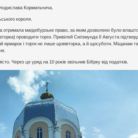
лодислава Кормильчича.
ьського короля.
ка отримала магдебурзьке право, за яким дозволено було влашт
івторка) проводити торги. Привілей Сигізмунда II Августа підтвер
ий ярмарок і торги не лише щовівторка, а й щосуботи. Міщанам т
ня.
то. Через це уряд на 10 років звільнив Бібрку від податків.