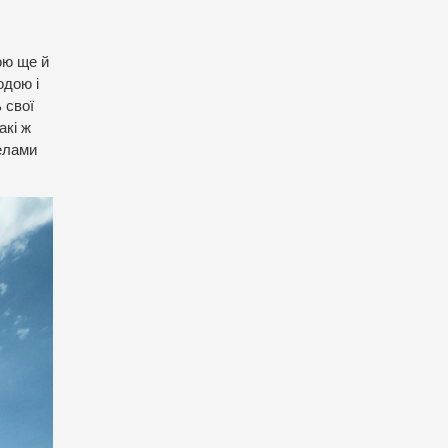
.
ою ще й
одою і
 свої
акі ж
селами