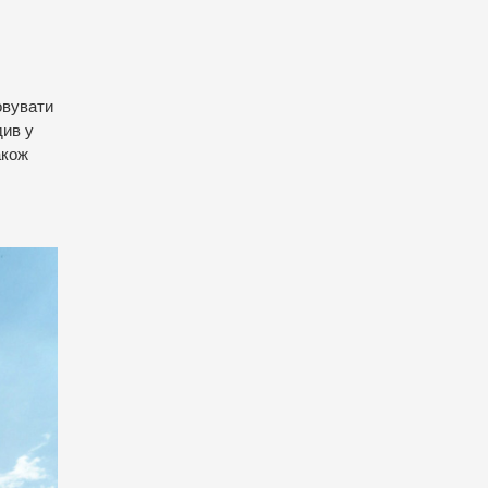
овувати
див у
акож