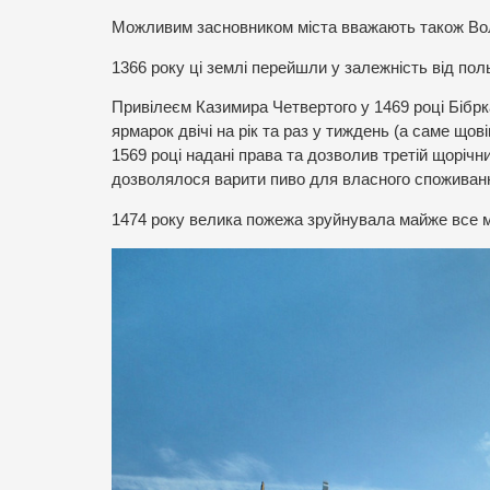
Можливим засновником міста вважають також Во
1366 року ці землі перейшли у залежність від пол
Привілеєм Казимира Четвертого у 1469 році Бібр
ярмарок двічі на рік та раз у тиждень (а саме щов
1569 році надані права та дозволив третій щорічн
дозволялося варити пиво для власного споживан
1474 року велика пожежа зруйнувала майже все міс