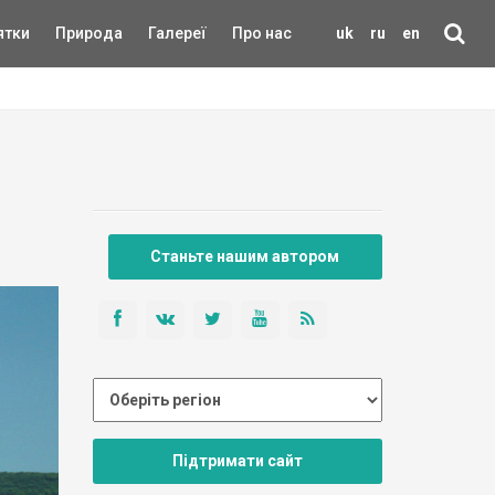
ятки
Природа
Галереї
Про нас
uk
ru
en
Станьте нашим автором
Підтримати сайт