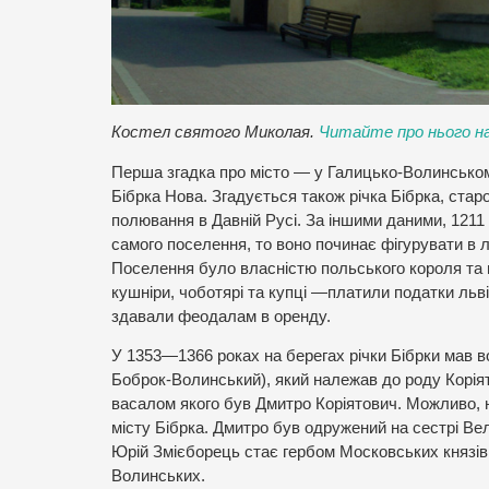
Костел cвятого Миколая.
Читайте про нього н
Перша згадка про місто — у Галицько-Волинському 
Бібрка Нова. Згадується також річка Бібрка, ста
полювання в Давній Русі. За іншими даними, 1211 
самого поселення, то воно починає фігурувати в л
Поселення було власністю польського короля та 
кушніри, чоботярі та купці —платили податки льв
здавали феодалам в оренду.
У 1353—1366 роках на берегах річки Бібрки мав в
Боброк-Волинський), який належав до роду Коріят
васалом якого був Дмитро Коріятович. Можливо, н
місту Бібрка. Дмитро був одружений на сестрі Ве
Юрій Змієборець стає гербом Московських князів 
Волинських.