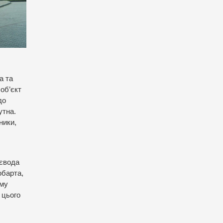
а та
об’єкт
до
утна.
ники,
оєвода
юбарта,
ому
 цього