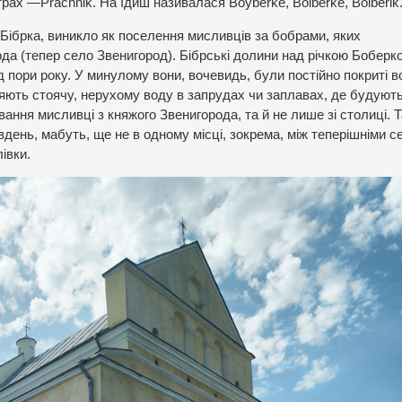
рах —Prachnik. На їдиш називалася Boyberke, Boiberke, Boiberik
Бібрка, виникло як поселення мисливців за бобрами, яких
да (тепер село Звенигород). Бібрські долини над річкою Боберк
д пори року. У минулому вони, вочевидь, були постійно покриті в
яють стоячу, нерухому воду в запрудах чи заплавах, де будують
ння мисливці з княжого Звенигорода, та й не лише зі столиці. Т
івдень, мабуть, ще не в одному місці, зокрема, між теперішніми 
івки.