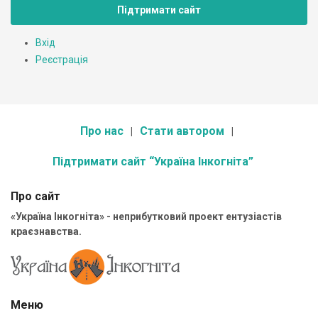
Підтримати сайт
Вхід
Реєстрація
Про нас
Стати автором
Підтримати сайт “Україна Інкогніта”
Про сайт
«Україна Інкогніта» - неприбутковий проект ентузіастів
краєзнавства.
Меню