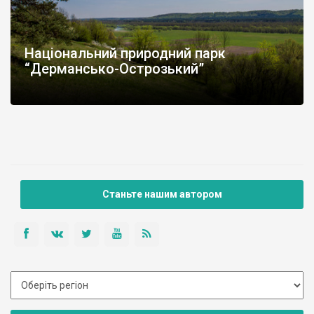
Національний природний парк
“Дермансько-Острозький”
Станьте нашим автором