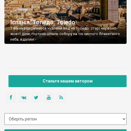
Іспанія. Толедо. Toledo
З вікна відкривався чудовий вид на Толедо: старі червоно-
жовті дахи, гострий шпиль собору на тлі чистого блакитного
неба, вдалині -
Станьте нашим автором