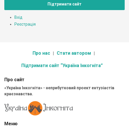
Підтримати сайт
Вхід
Реєстрація
Про нас
Стати автором
Підтримати сайт “Україна Інкогніта”
Про сайт
«Україна Інкогніта» - неприбутковий проект ентузіастів
краєзнавства.
Меню