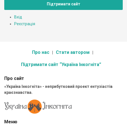
Підтримати сайт
Вхід
Реєстрація
Про нас
Стати автором
Підтримати сайт “Україна Інкогніта”
Про сайт
«Україна Інкогніта» - неприбутковий проект ентузіастів
краєзнавства.
Меню