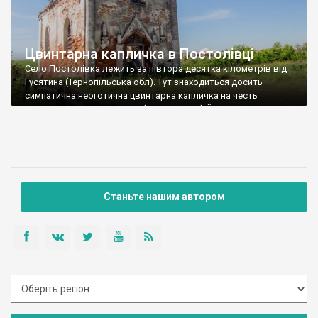
Цвинтарна капличка в Постолівці
Село Постолівка лежить за півтора десятка кілометрів від
Гусятина (Тернопільська обл). Тут знаходиться досить
симпатична неоготична цвинтарна капличка на честь
апостолів Петра та Павла (кінець XIX ст). Її дах давно
обвалився, а всередині, довкола заваленого шпиля
сигнатурки, розрісся справжнісінький ліс. Зате вцілів декор
фасаду з обелісками та фігурами апостолів і дуже красиві
різьблені дерев’яні двері. […]
Станьте нашим автором