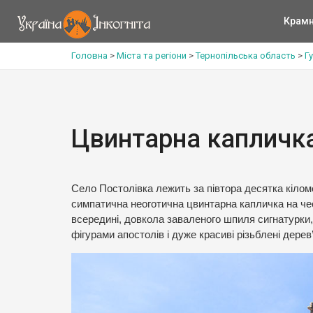
Крам
Головна
>
Міста та регіони
>
Тернопільська область
>
Г
Цвинтарна капличка
Село Постолівка лежить за півтора десятка кілом
симпатична неоготична цвинтарна капличка на чест
всередині, довкола заваленого шпиля сигнатурки, 
фігурами апостолів і дуже красиві різьблені дерев’