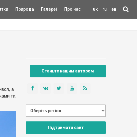
ятки
Природа
Галереї
Про нас
uk
ru
en
Станьте нашим автором
ився, а
ками та
Підтримати сайт