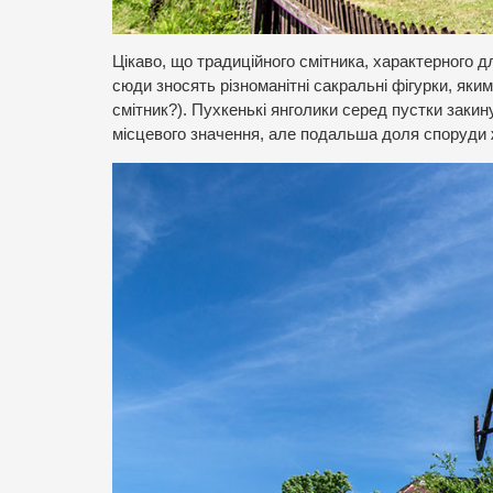
Цікаво, що традиційного смітника, характерного 
сюди зносять різноманітні сакральні фігурки, яки
смітник?). Пухкенькі янголики серед пустки заки
місцевого значення, але подальша доля споруди 