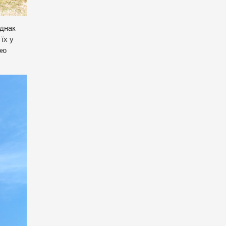
однак
їх у
ою