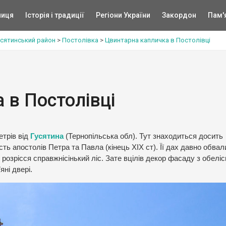
ниця
Історія і традиції
Регіони України
Закордон
Пам'
усятинський район
>
Постолівка
>
Цвинтарна капличка в Постолівці
 в Постолівці
етрів від
Гусятина
(Тернопільська обл). Тут знаходиться досить
ь апостолів Петра та Павла (кінець XIX ст). Її дах давно обвал
розрісся справжнісінький ліс. Зате вцілів декор фасаду з обеліс
яні двері.