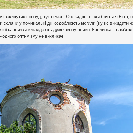
для закинутих споруд, тут немає. Очевидно, люди бояться Бога, 
ми селяни у поминальні дні оздоблюють могили (ну не викидати ж 
нутої каплички виглядають дуже зворушливо. Капличка є пам’ятк
жодного оптимізму не викликає.