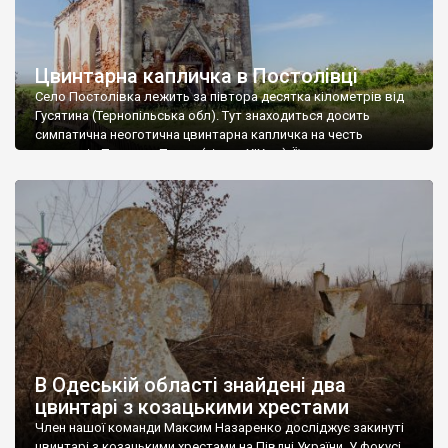
Цвинтарна капличка в Постолівці
Село Постолівка лежить за півтора десятка кілометрів від
Гусятина (Тернопільська обл). Тут знаходиться досить
симпатична неоготична цвинтарна капличка на честь
апостолів Петра та Павла (кінець XIX ст). Її дах давно
обвалився, а всередині, довкола заваленого шпиля
сигнатурки, розрісся справжнісінький ліс. Зате вцілів декор
фасаду з обелісками та фігурами апостолів і дуже красиві
різьблені дерев’яні двері. […]
В Одеській області знайдені два
цвинтарі з козацькими хрестами
Член нашої команди Максим Назаренко досліджує закинуті
цвинтарі з козацькими хрестами на Півдні України. У фокусі