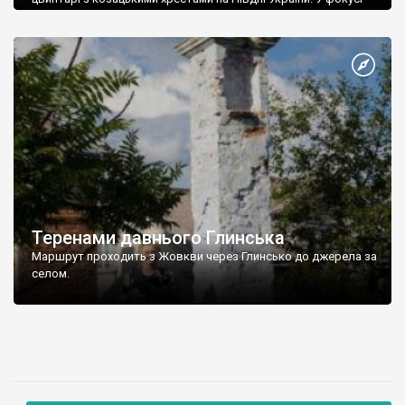
його польових досліджень наразі – Одеська область. Так,
кладовища з такими хрестами були виявлені у селах Ранжеве
(Візирська громада, недалеко від Тілігульського лиману) та
Єгорівка (Дачненська громада, біля Хаджібейського ліману).
На цвинтарі в Єгорівці багато хрестів розбито та потрощено,
[…]
Теренами давнього Глинська
Маршрут проходить з Жовкви через Глинсько до джерела за
селом.