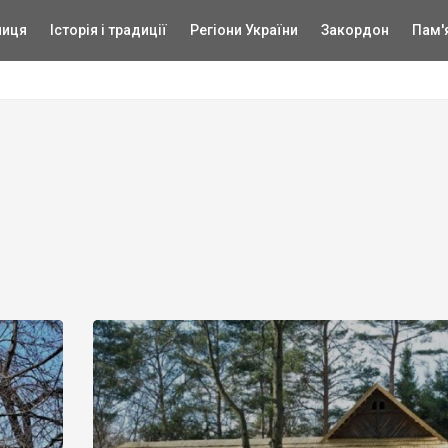
ниця
Історія і традиції
Регіони України
Закордон
Пам'