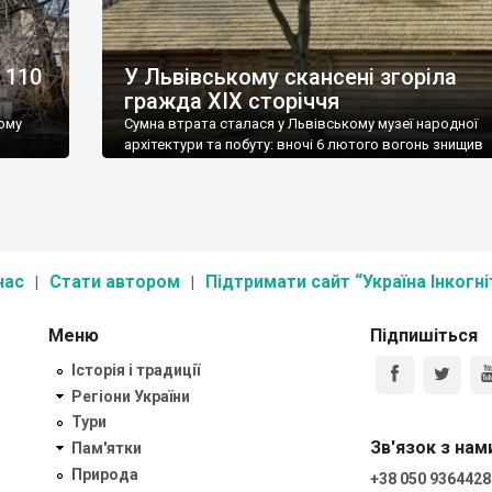
 110
У Львівському скансені згоріла
гражда ХІХ сторіччя
тому
Сумна втрата сталася у Львівському музеї народної
архітектури та побуту: вночі 6 лютого вогонь знищив
 03:10
гражду зі села Криворівня Івано-Франківської області
 Жертв
Разом із нею згоріло близько 200 експонатів. Це була
инок
перевезена 1970 р. до музею хата Параски Галамасюк
середини ХІХ ст. Господиня передала до музею і більш
сне, і
начиння, предмети з якого і склали інтер’єрне […]
нас
Стати автором
Підтримати сайт “Україна Інкогні
Меню
Підпишіться
Історія і традиції
Регіони України
Тури
Зв'язок з нам
Пам'ятки
Природа
+38 050 9364428