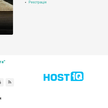
Реєстрація
.
 з
ість
та”
и