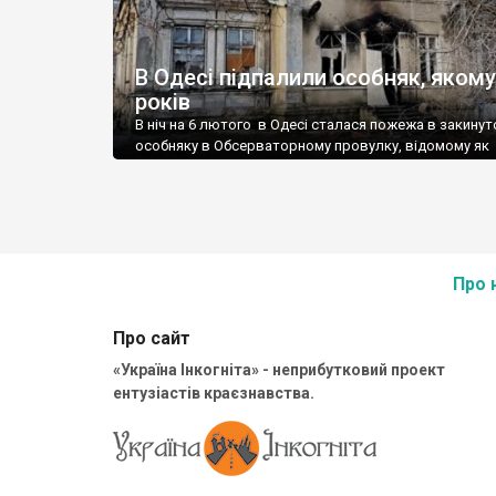
В Одесі підпалили особняк, якому
років
В ніч на 6 лютого в Одесі сталася пожежа в закину
особняку в Обсерваторному провулку, відомому як
особняк сім’ї Тауер. Особняк збудований 1902 року. О
вогонь загасили. Площа пожежі становила 80 кв. м.
та постраждалих немає. У ДСНС повідомили, що буд
підпалили безхатченки. Як повідомляв реставратор
Анатолій Ізотов, покрівля будівлі пошкоджена навми
[…]
Про 
Про сайт
«Україна Інкогніта» - неприбутковий проект
ентузіастів краєзнавства.