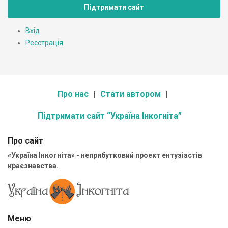
Підтримати сайт
Вхід
Реєстрація
Про нас
Стати автором
Підтримати сайт “Україна Інкогніта”
Про сайт
«Україна Інкогніта» - неприбутковий проект ентузіастів
краєзнавства.
Меню