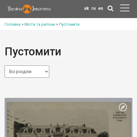
uk
ru
en
Головна
>
Міста та регіони
>
Пустомити
Пустомити