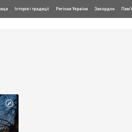
ниця
Історія і традиції
Регіони України
Закордон
Пам'