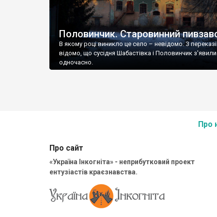
Половинчик. Старовинний пивзав
В якому році виникло це село – невідомо. З переказ
відомо, що сусідня Шабастівка і Половинчик з'явили
одночасно.
Про 
Про сайт
«Україна Інкогніта» - неприбутковий проект
ентузіастів краєзнавства.