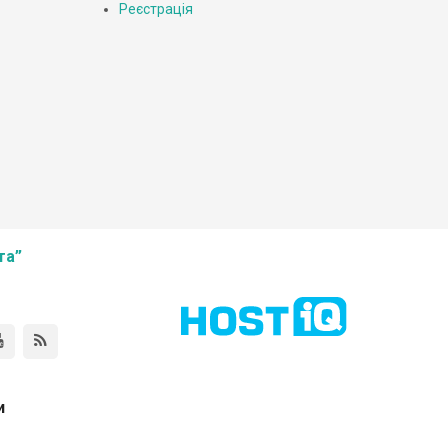
Реєстрація
та”
и