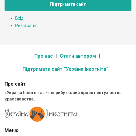
Підтримати сайт
Вхід
Реєстрація
Про нас
Стати автором
Підтримати сайт “Україна Інкогніта”
Про сайт
«Україна Інкогніта» - неприбутковий проект ентузіастів
краєзнавства.
Меню