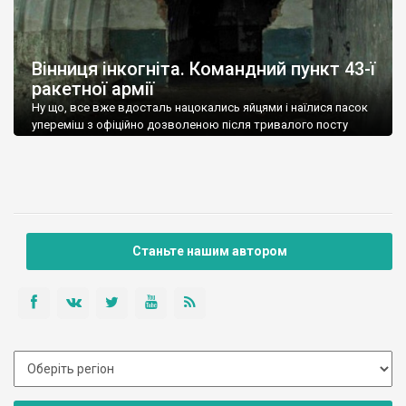
Вінниця інкогніта. Командний пункт 43-ї
ракетної армії
Ну що, все вже вдосталь нацокались яйцями і наїлися пасок
упереміш з офіційно дозволеною після тривалого посту
ковбасою?
Станьте нашим автором