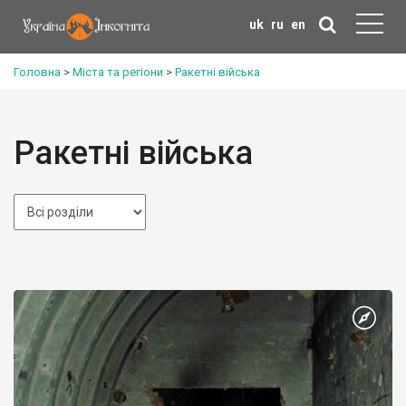
uk
ru
en
Головна
>
Міста та регіони
>
Ракетні війська
Ракетні війська